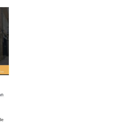
an
de