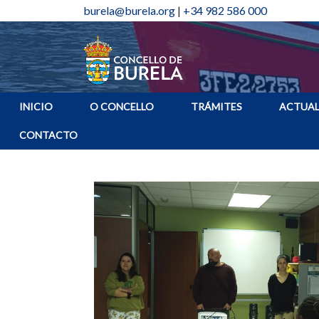
burela@burela.org
|
+34 982 586 000
INICIO
O CONCELLO
TRÁMITES
ACTUAL
CONTACTO