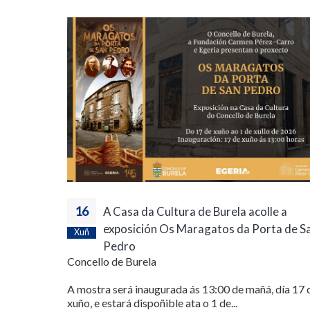
16
A Casa da Cultura de Burela acolle a
exposición Os Maragatos da Porta de S
Xuñ
Pedro
Concello de Burela
A mostra será inaugurada ás 13:00 de mañá, día 17 
xuño, e estará dispoñible ata o 1 de...