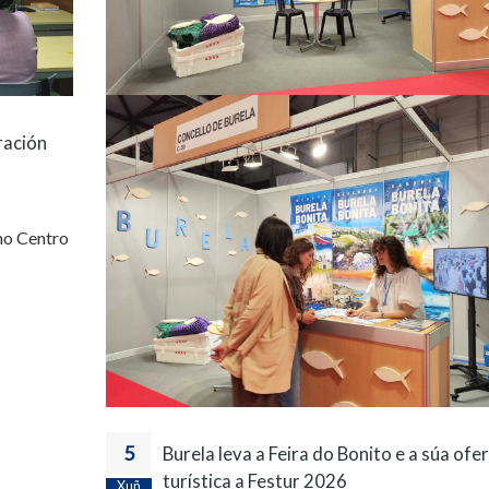
ración
no Centro
5
Burela leva a Feira do Bonito e a súa ofe
turística a Festur 2026
Xuñ