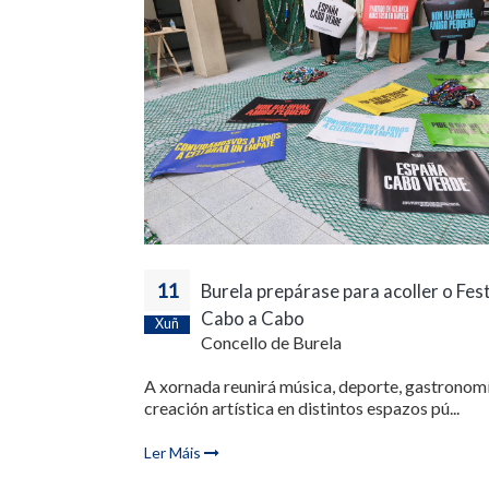
11
Burela prepárase para acoller o Fest
Cabo a Cabo
Xuñ
Concello de Burela
A xornada reunirá música, deporte, gastronomí
creación artística en distintos espazos pú...
Ler Máis