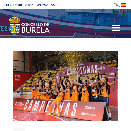
burela@burela.org
|
+34 982 586 000