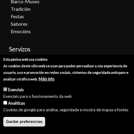
Barco-Museo
Tradición
Festas
Sabores
Emocións
Servizos
Esta páxina web usa cookies
Cita previa
As cookies deste sitio web se usan para poder persoalizar a súa experiencia de
Sede electrónica
usuario, uso e promoción en redes sociais, sistemas de seguridade antispam e
Catálogo de trámites
Máis info
analizar o tráfico web.
Consumo
Esenciais
Punto de información catastral
Esenciais para o funcionamento da web
Punto Limpo
Analiticas
Cookies de google para análise, seguridade e mostra de mapas e fontes
Gardar preferencias
© Concello de Burela 2026 //
Política de Privacidade
//
Aviso Legal
//
Política de Cookies
//
Accesibilidade