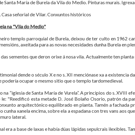
e Santa María de Burela da Vila do Medio. Pinturas murais. Igrexa 
Casa señorial de Vilar. Conxuntos históricos
rela na "Vila do Medio"
eiro templo parroquial de Burela, deixou de ter culto en 1962 c
imensións, axeitada para as novas necesidades dunha Burela en pl
das sementes que deron orixe á nosa vila. Actualmente ten planta 
timonial dende o século X e no s. XII menciónase xa a existencia d
e podería ocupar o mesmo sitio que o templo tardomedieval.
 na “iglesia de Santa María de Vurela”. A principios do s. XVIII e
 le: "Reedificó esta metade D. José Bolaño Osorio, patrón da par
nxunto arquitectónico equilibrado en planta. Tamén a fachada pri
ado cunha xanela encima, sobre ela a espadana con tres vans aos q
muro lateral.
l era a base de laxas e había dúas lápidas sepulcrais ilexibles. T