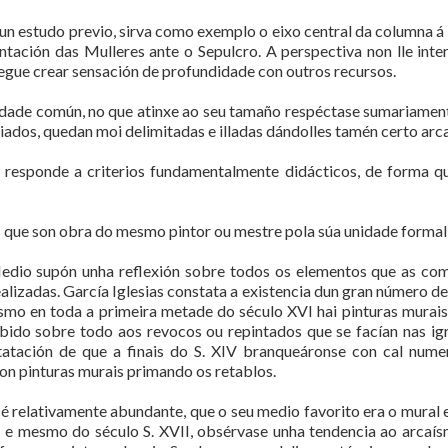
un estudo previo, sirva como exemplo o eixo central da columna á 
ntación das Mulleres ante o Sepulcro. A perspectiva non lle inte
gue crear sensación de profundidade con outros recursos.
idade común, no que atinxe ao seu tamaño respéctase sumariamen
ados, quedan moi delimitadas e illadas dándolles tamén certo arc
o, responde a criterios fundamentalmente didácticos, de forma q
os que son obra do mesmo pintor ou mestre pola súa unidade forma
 Medio supón unha reflexión sobre todos os elementos que as c
alizadas. García Iglesias constata a existencia dun gran número d
mo en toda a primeira metade do século XVI hai pinturas murais g
bido sobre todo aos revocos ou repintados que se facían nas ig
tatación de que a finais do S. XIV branqueáronse con cal numero
on pinturas murais primando os retablos.
a é relativamente abundante, que o seu medio favorito era o mural 
XVI e mesmo do século S. XVII, obsérvase unha tendencia ao arcaí