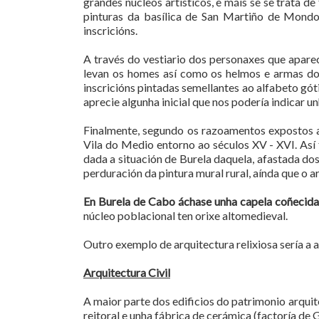
grandes núcleos artísticos, e máis se se trata de
pinturas da basílica de San Martiño de Mond
inscricións.
A través do vestiario dos personaxes que aparec
levan os homes así como os helmos e armas dos
inscricións pintadas semellantes ao alfabeto gó
aprecie algunha inicial que nos podería indicar
Finalmente, segundo os razoamentos expostos an
Vila do Medio entorno ao séculos XV - XVI. Así 
dada a situación de Burela daquela, afastada do
perduración da pintura mural rural, aínda que o
En Burela de Cabo áchase unha capela coñecida
núcleo poblacional ten orixe altomedieval.
Outro exemplo de arquitectura relixiosa sería a 
Arquitectura Civil
A maior parte dos edificios do patrimonio arquite
reitoral e unha fábrica de cerámica (factoría de 