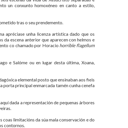
nto un conxunto homoxéneo en canto a estilo,
sometido tras o seu prendemento.
ena apréciase unha licenza artística dado que os
os da escena anterior que aparecen con helmos e
imento co chamado por Horacio
horrible flagellum
ago e Salóme ou en lugar desta última, Xoana,
dagóxica elemental posto que ensinaban aos fieis
a da porta principal enmarcada tamén cunha cenefa
e aquí dada a representación de pequenas árbores
eiras.
ós coas limitacións da súa mala conservación e do
os contornos.