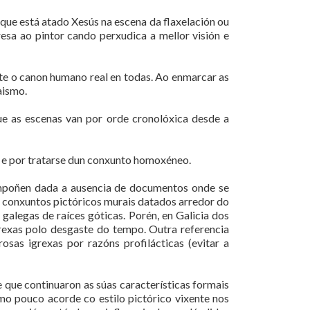
que está atado Xesús na escena da flaxelación ou
resa ao pintor cando perxudica a mellor visión e
te o canon humano real en todas. Ao enmarcar as
aismo.
ue as escenas van por orde cronolóxica desde a
l e por tratarse dun conxunto homoxéneo.
ompoñen dada a ausencia de documentos onde se
e conxuntos pictóricos murais datados arredor do
alegas de raíces góticas. Porén, en Galicia dos
rexas polo desgaste do tempo. Outra referencia
sas igrexas por razóns profilácticas (evitar a
e que continuaron as súas características formais
smo pouco acorde co estilo pictórico vixente nos