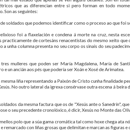
ricos que as diferencian entre si pero forman en todo mome
. Son as seguintes:
da de soldados que podemos identificar como o proceso ao que foi 
 relixioso foi a flaxelación e condena á morte na cruz, nesta esc
os practicamente de cortesáns renacentistas do mesmo xeito que 
o a unha columna presenta no seu corpo os sinais do seu padec
n tres mulleres que poden ser María Magdalena, María de Santi
o e un ancián aos pés que podería ser Xoán e Xosé de Arimatea.
 mesma liña representando a Paixón de Cristo cunha finalidade pe
 Xesús. No outro lateral da igrexa consérvase outra escena á beir
soldados da mesma factura que os de "Xesús ante o Sanedrín", qu
 fose o seu precedente cronolóxico, é dicir, Xesús no Monte das Oliv
ermellos polo que a súa gama cromática tal como hoxe chega ata n
e remarcado con liñas grosas que delimitan e marcan as figuras e 