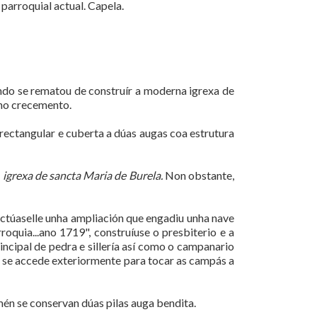
parroquial actual. Capela.
ando se rematou de construír a moderna igrexa de
eno crecemento.
rectangular e cuberta a dúas augas coa estrutura
a
igrexa de sancta Maria de Burela.
Non obstante,
fectúaselle unha ampliación que engadiu unha nave
roquia...ano 1719", construíuse o presbiterio e a
ncipal de pedra e sillería así como o campanario
ue se accede exteriormente para tocar as campás a
amén se conservan dúas pilas auga bendita.