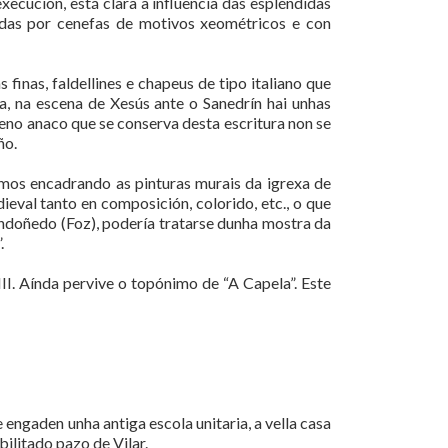
execución, está clara a influencia das espléndidas
das por cenefas de motivos xeométricos e con
inas, faldellines e chapeus de tipo italiano que
, na escena de Xesús ante o Sanedrín hai unhas
eno anaco que se conserva desta escritura non se
ño.
ímos encadrando as pinturas murais da igrexa de
eval tanto en composición, colorido, etc., o que
ondoñedo (Foz), podería tratarse dunha mostra da
.
III. Aínda pervive o topónimo de “A Capela”. Este
 engaden unha antiga escola unitaria, a vella casa
bilitado pazo de Vilar.