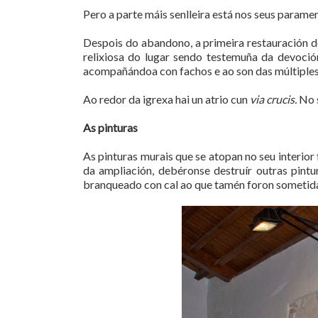
Pero a parte máis senlleira está nos seus parame
Despois do abandono, a primeira restauración d
relixiosa do lugar sendo testemuña da devoció
acompañándoa con fachos e ao son das múltiples 
Ao redor da igrexa hai un atrio cun
via crucis.
No 
As pinturas
As pinturas murais que se atopan no seu interio
da ampliación, debéronse destruír outras pint
branqueado con cal ao que tamén foron sometidas 