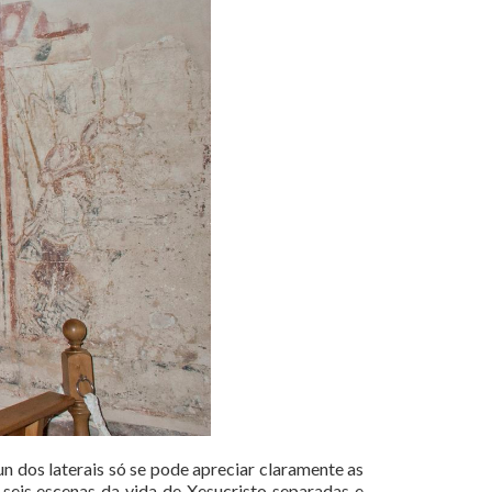
un dos laterais só se pode apreciar claramente as
l seis escenas da vida de Xesucristo separadas e