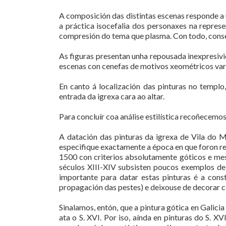
A composición das distintas escenas responde a 
a práctica isocefalia dos personaxes na represe
compresión do tema que plasma. Con todo, conse
As figuras presentan unha repousada inexpresiv
escenas con cenefas de motivos xeométricos vari
En canto á localización das pinturas no templ
entrada da igrexa cara ao altar.
Para concluír coa análise estilística recoñecem
A datación das pinturas da igrexa de Vila do
especifique exactamente a época en que foron re
1500 con criterios absolutamente góticos e mes
séculos XIII-XIV subsisten poucos exemplos de
importante para datar estas pinturas é a cons
propagación das pestes) e deixouse de decorar c
Sinalamos, entón, que a pintura gótica en Galici
ata o S. XVI. Por iso, aínda en pinturas do S. 