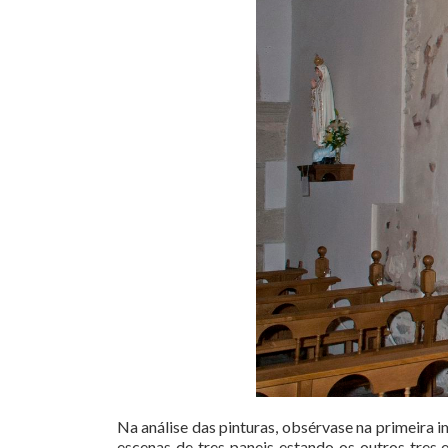
Na análise das pinturas, obsérvase na primeira i
escenas de tres paneis estando os outros tres e