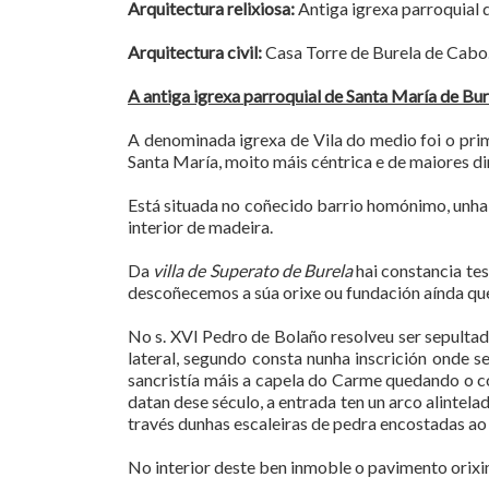
Arquitectura relixiosa:
Antiga igrexa parroquial d
Arquitectura civil:
Casa Torre de Burela de Cabo. 
A antiga igrexa parroquial de Santa María de Bu
A denominada igrexa de Vila do medio foi o prim
Santa María, moito máis céntrica e de maiores d
Está situada no coñecido barrio homónimo, unha 
interior de madeira.
Da
villa de Superato de Burela
hai constancia tes
descoñecemos a súa orixe ou fundación aínda qu
No s. XVI Pedro de Bolaño resolveu ser sepultado
lateral, segundo consta nunha inscrición onde se
sancristía máis a capela do Carme quedando o co
datan dese século, a entrada ten un arco alintel
través dunhas escaleiras de pedra encostadas ao 
No interior deste ben inmoble o pavimento orixina