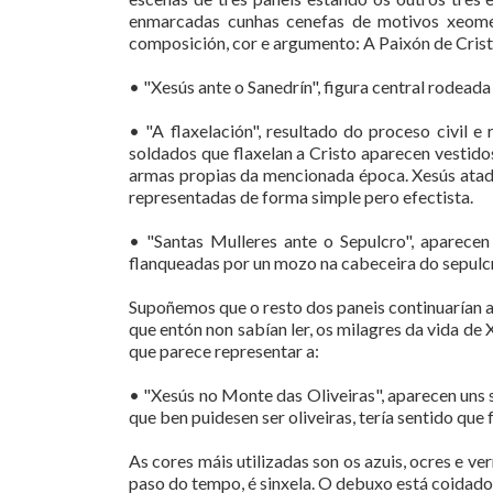
enmarcadas cunhas cenefas de motivos xeomét
composición, cor e argumento: A Paixón de Cristo
• "Xesús ante o Sanedrín", figura central rodea
• "A flaxelación", resultado do proceso civil e
soldados que flaxelan a Cristo aparecen vestid
armas propias da mencionada época. Xesús atad
representadas de forma simple pero efectista.
• "Santas Mulleres ante o Sepulcro", aparece
flanqueadas por un mozo na cabeceira do sepulcr
Supoñemos que o resto dos paneis continuarían a
que entón non sabían ler, os milagres da vida de
que parece representar a:
• "Xesús no Monte das Oliveiras", aparecen uns 
que ben puidesen ser oliveiras, tería sentido que
As cores máis utilizadas son os azuis, ocres e v
paso do tempo, é sinxela. O debuxo está coidado 