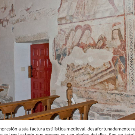
mpresión a súa factura estilística medieval, desafortunadamente n
n tal mal estado que apenas se ven algúns detalles. Son en tota