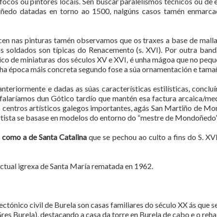
 focos ou pintores locais. Sen buscar paralelismos técnicos ou de 
oñedo datadas en torno ao 1500, nalgúns casos tamén enmarca
en nas pinturas tamén observamos que os traxes a base de mallas f
 soldados son típicas do Renacemento (s. XVI). Por outra banda
tico de miniaturas dos séculos XV e XVI, é unha mágoa que no pequ
 unha época máis concreta segundo fose a súa ornamentación e tama
teriormente e dadas as súas características estilísticas, conclu
falaríamos dun Gótico tardío que mantén esa factura arcaica/medi
s centros artísticos galegos importantes, agás San Martiño de M
 artista se basase en modelos do entorno do “mestre de Mondoñedo”
 como a de Santa Catalina
que se pechou ao culto a fins do S. XV
actual igrexa de Santa María rematada en 1962.
ctónico civil de Burela son casas familiares do século XX ás que se
Gres Burela), destacando a casa da torre en Burela de cabo e o reha