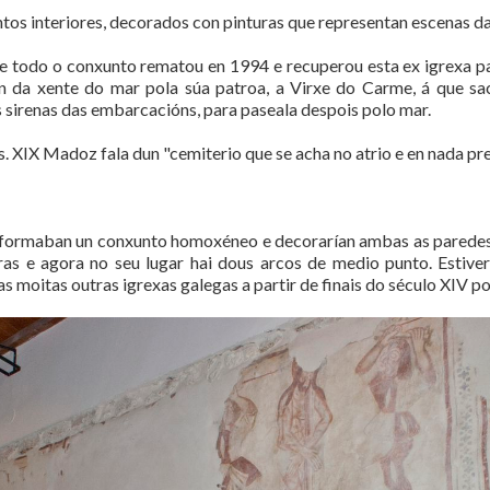
ntos interiores, decorados con pinturas que representan escenas da
e todo o conxunto rematou en 1994 e recuperou esta ex igrexa par
n da xente do mar pola súa patroa, a Virxe do Carme, á que sa
sirenas das embarcacións, para paseala despois polo mar.
s. XIX Madoz fala dun "cemiterio que se acha no atrio e en nada pre
r formaban un conxunto homoxéneo e decorarían ambas as paredes 
uras e agora no seu lugar hai dous arcos de medio punto. Esti
moitas outras igrexas galegas a partir de finais do século XIV po