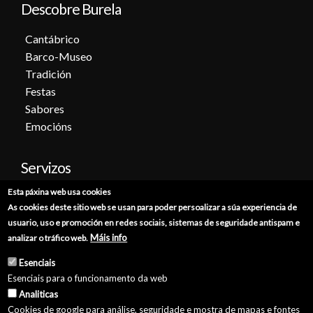
Descobre Burela
Cantábrico
Barco-Museo
Tradición
Festas
Sabores
Emocións
Servizos
Esta páxina web usa cookies
Cita previa
As cookies deste sitio web se usan para poder persoalizar a súa experiencia de
Sede electrónica
usuario, uso e promoción en redes sociais, sistemas de seguridade antispam e
Catálogo de trámites
Máis info
analizar o tráfico web.
Consumo
Esenciais
Punto de información catastral
Esenciais para o funcionamento da web
Punto Limpo
Analiticas
Cookies de google para análise, seguridade e mostra de mapas e fontes