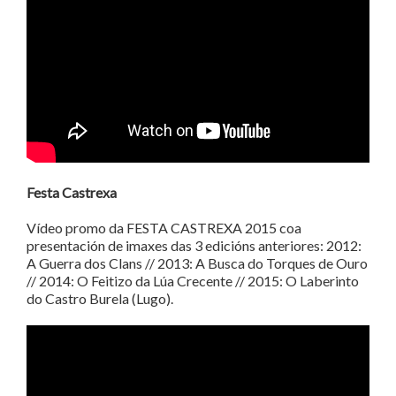
Festa Castrexa
Vídeo promo da FESTA CASTREXA 2015 coa
presentación de imaxes das 3 edicións anteriores: 2012:
A Guerra dos Clans // 2013: A Busca do Torques de Ouro
// 2014: O Feitizo da Lúa Crecente // 2015: O Laberinto
do Castro Burela (Lugo).