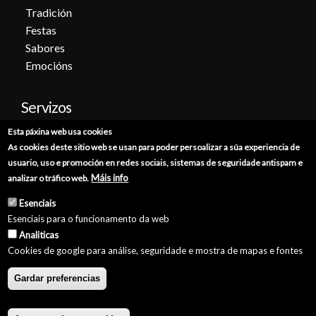
Tradición
Festas
Sabores
Emocións
Servizos
Esta páxina web usa cookies
Cita previa
As cookies deste sitio web se usan para poder persoalizar a súa experiencia de
Sede electrónica
usuario, uso e promoción en redes sociais, sistemas de seguridade antispam e
Catálogo de trámites
Máis info
analizar o tráfico web.
Consumo
Esenciais
Punto de información catastral
Esenciais para o funcionamento da web
Punto Limpo
Analiticas
Cookies de google para análise, seguridade e mostra de mapas e fontes
Gardar preferencias
© Concello de Burela 2026 //
Política de Privacidade
//
Aviso Legal
//
Política de Cookies
//
Accesibilidade
//
GaliciaDigital