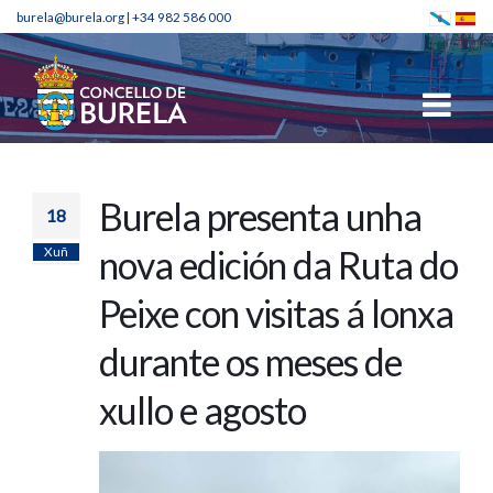
burela@burela.org
|
+34 982 586 000
Burela presenta unha
18
Xuñ
nova edición da Ruta do
Peixe con visitas á lonxa
durante os meses de
xullo e agosto