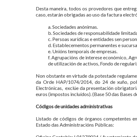
Desta maneira, todos os provedores que entrega
caso, estarán obrigadas ao uso da factura electr
a. Sociedades anónimas.
b. Sociedades de responsabilidade limitada
c. Persoas xurídicas e entidades sen perso
d. Establecementos permanentes e sucursais
e. Unións temporais de empresas.
f. Agrupacións de interese económico, Agr
de utilización de activos, Fondo de regula
Non obstante en virtude da potestade regulament
da Orde HAP/1074/2014, do 24 de xuño, polo 
Electrónicas, exclúe da presentación obrigatori
euros (impostos incluídos). (Base 50 das Bases
Códigos de unidades administrativas
Listado de códigos de órganos competentes en 
Estado das Administracións Públicas:
Oficina Contable: L01279024 / Ayuntamiento de