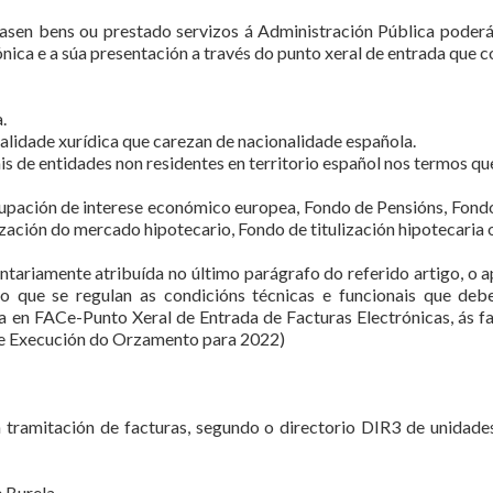
sen bens ou prestado servizos á Administración Pública poderán
ónica e a súa presentación a través do punto xeral de entrada que 
.
nalidade xurídica que carezan de nacionalidade española.
 de entidades non residentes en territorio español nos termos que
upación de interese económico europea, Fondo de Pensións, Fondo
rización do mercado hipotecario, Fondo de titulización hipotecaria
ariamente atribuída no último parágrafo do referido artigo, o a
que se regulan as condicións técnicas e funcionais que debe
a en FACe-Punto Xeral de Entrada de Facturas Electrónicas, ás f
 de Execución do Orzamento para 2022)
tramitación de facturas, segundo o directorio DIR3 de unidades 
 Burela