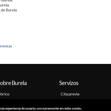
urela
 de Burela
trónicas
obre Burela
Servizos
brico
Cita previa
o-Museo
Sede electrónica
ción
Catálogo de trámites
a súa experiencia de usuario, uso e promoción en redes sociais,