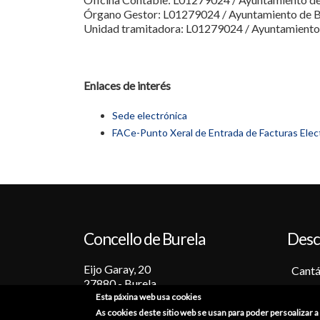
Órgano Gestor: L01279024 / Ayuntamiento de B
Unidad tramitadora: L01279024 / Ayuntamiento
Enlaces de interés
Sede electrónica
FACe-Punto Xeral de Entrada de Facturas Elec
Concello de Burela
Desc
Eijo Garay, 20
Cantá
27880 - Burela
Barc
Esta páxina web usa cookies
Lugo (España)
Tradi
As cookies deste sitio web se usan para poder persoalizar 