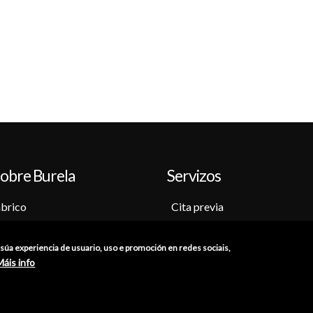
obre Burela
Servizos
brico
Cita previa
o-Museo
Sede electrónica
ción
Catálogo de trámites
a súa experiencia de usuario, uso e promoción en redes sociais,
s
Consumo
Máis info
res
Punto de información catastr
ións
Punto Limpo