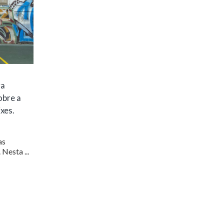
va
obre a
xes.
as
Nesta ...