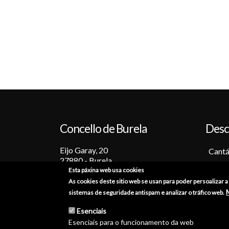
Concello de Burela
Desc
Eijo Garay, 20
Cantá
27880 - Burela
Barc
Esta páxina web usa cookies
Lugo (España)
Tradi
As cookies deste sitio web se usan para poder persoalizar 
+34 982 586 000
Festa
sistemas de seguridade antispam e analizar o tráfico web.
Sabo
burela@burela.org
Esenciais
Emoc
Esenciais para o funcionamento da web