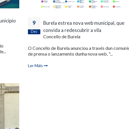
unicipio
9
Burela estrea nova web municipal, que
convida a redescubrir a vila
Dec
Concello de Burela
io
O Concello de Burela anunciou a través dun comun
e...
de prensa o lanzamento dunha nova web, "...
Ler Máis