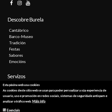
Descobre Burela
Cantábrico
Barco-Museo
Tradición
Festas
Sabores
Emocións
Servizos
Esta páxina web usa cookies
Cita previa
As cookies deste sitio web se usan para poder persoalizar a súa experiencia de
Sede electrónica
usuario, uso e promoción en redes sociais, sistemas de seguridade antispam e
Catálogo de trámites
Máis info
analizar o tráfico web.
Consumo
Esenciais
Punto de información catastral