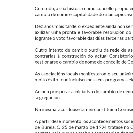
Con todo, a súa historia como concello propio 
cambio de nome e capitalidade do municipio, así
Dez anos máis tarde, o expediente aínda non se h
axilizar unha pronta e favorable resolución d
lograrse o voto favorable das dúas terceiras part
Outro intento de cambio xurdiu da rede de aso
contrarias á construción do actual Consistori
xestionarse o cambio de nome do concello de Ce
As asociacións locais manifestaron o seu unánim
moito éxito- que incluísen nos seus programas e
Ao non prosperar a iniciativa do cambio de den
segregación.
Na mesma, acordouse tamén constituír a Comisión
A partir dese momento, os acontecementos sucé
de Burela. O 25 de marzo de 1994 trátase no C
decreto polo que se aproba a segregación da par