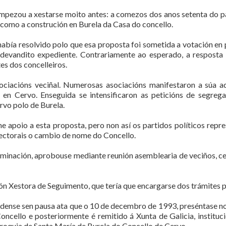
empezou a xestarse moito antes: a comezos dos anos setenta do p
 como a construción en Burela da Casa do concello.
abía resolvido polo que esa proposta foi sometida a votación en 
o devandito expediente. Contrariamente ao esperado, a resposta
es dos concelleiros.
ciacións veciñal. Numerosas asociacións manifestaron a súa a
o en Cervo. Enseguida se intensificaron as peticións de segre
rvo polo de Burela.
e apoio a esta proposta, pero non así os partidos políticos repr
lectorais o cambio de nome do Concello.
ominación, aprobouse mediante reunión asemblearia de veciños, ce
 Xestora de Seguimento, que tería que encargarse dos trámites p
dense sen pausa ata que o 10 de decembro de 1993, preséntase no
oncello e posteriormente é remitido á Xunta de Galicia, institu
roquia de Santa María de Burela do Concello de Cervo.