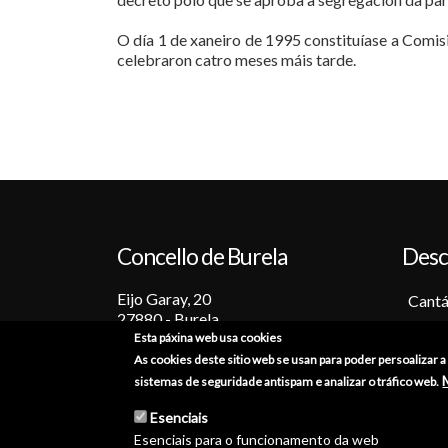
O día 1 de xaneiro de 1995 constituíase a Comis
celebraron catro meses máis tarde.
Concello de Burela
Desc
Eijo Garay, 20
Cantá
27880 - Burela
Barc
Esta páxina web usa cookies
Lugo (España)
Tradi
As cookies deste sitio web se usan para poder persoalizar 
+34 982 586 000
Festa
sistemas de seguridade antispam e analizar o tráfico web.
Sabo
burela@burela.org
Esenciais
Emoc
Esenciais para o funcionamento da web