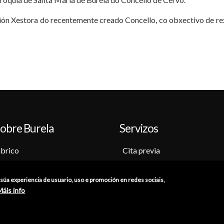
ión Xestora do recentemente creado Concello, co obxectivo de rex
obre Burela
Servizos
brico
Cita previa
o-Museo
Sede electrónica
ción
Catálogo de trámites
a súa experiencia de usuario, uso e promoción en redes sociais,
s
Consumo
Máis info
res
Punto de información catastr
ións
Punto Limpo