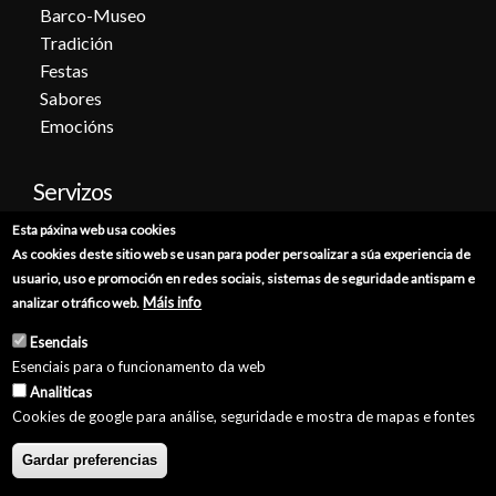
Barco-Museo
Tradición
Festas
Sabores
Emocións
Servizos
Esta páxina web usa cookies
Cita previa
As cookies deste sitio web se usan para poder persoalizar a súa experiencia de
Sede electrónica
usuario, uso e promoción en redes sociais, sistemas de seguridade antispam e
Catálogo de trámites
Máis info
analizar o tráfico web.
Consumo
Esenciais
Punto de información catastral
Esenciais para o funcionamento da web
Punto Limpo
Analiticas
Cookies de google para análise, seguridade e mostra de mapas e fontes
Gardar preferencias
© Concello de Burela 2026 //
Política de Privacidade
//
Aviso Legal
//
Política de Cookies
//
Accesibilidade