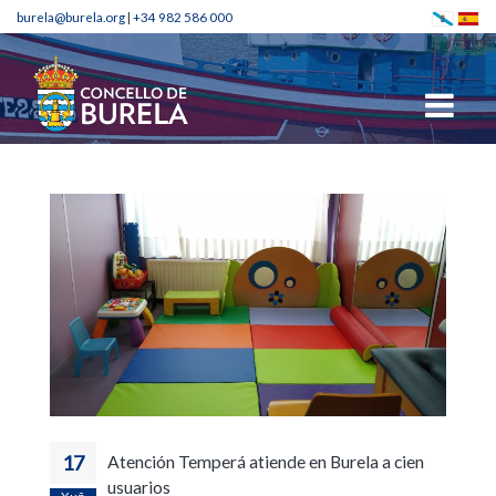
burela@burela.org
|
+34 982 586 000
17
Atención Temperá atiende en Burela a cien
usuarios
Xuñ