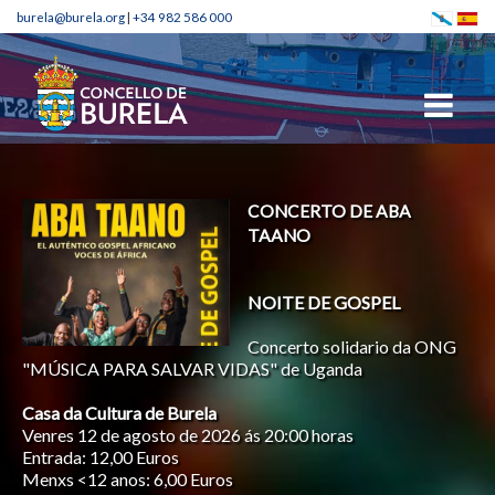
burela@burela.org
|
+34 982 586 000
CONCERTO DE ABA
CINE NA RÚA - AGOSTO DE
TAANO
2026
NOITE DE GOSPEL
CINE DE VERÁN EN
BURELA
Concerto solidario da ONG
"MÚSICA PARA SALVAR VIDAS" de Uganda
>> RONDALLAS
Praza do Concello
Casa da Cultura de Burela
Xoves 20 de agosto de 2026 ás 22:30 horas
Venres 12 de agosto de 2026 ás 20:00 horas
Entrada: 12,00 Euros
Menxs <12 anos: 6,00 Euros