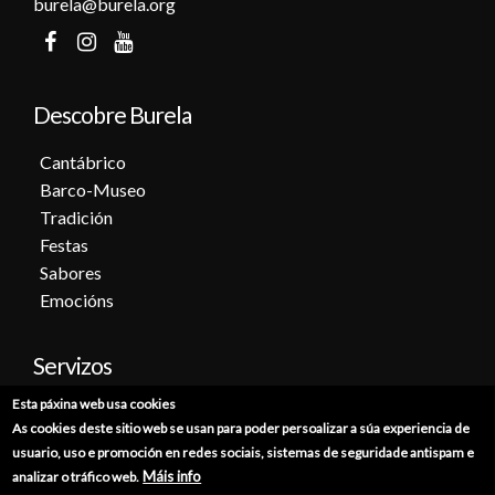
burela@burela.org
Descobre Burela
Cantábrico
Barco-Museo
Tradición
Festas
Sabores
Emocións
Servizos
Esta páxina web usa cookies
Cita previa
As cookies deste sitio web se usan para poder persoalizar a súa experiencia de
Sede electrónica
usuario, uso e promoción en redes sociais, sistemas de seguridade antispam e
Catálogo de trámites
Máis info
analizar o tráfico web.