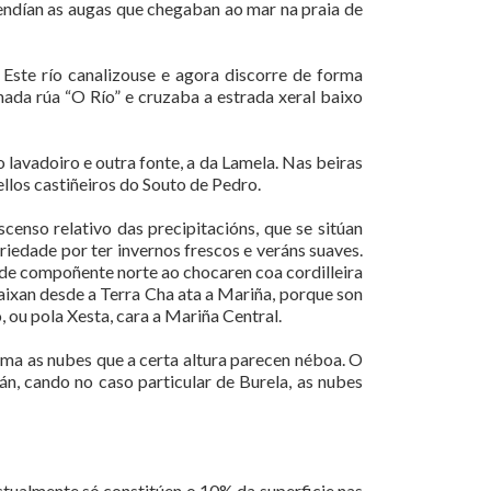
cendían as augas que chegaban ao mar na praia de
Este río canalizouse e agora discorre de forma
da rúa “O Río” e cruzaba a estrada xeral baixo
lavadoiro e outra fonte, a da Lamela. Nas beiras
llos castiñeiros do Souto de Pedro.
censo relativo das precipitacións, que se sitúan
riedade por ter invernos frescos e veráns suaves.
de compoñente norte ao chocaren coa cordilleira
aixan desde a Terra Cha ata a Mariña, porque son
 ou pola Xesta, cara a Mariña Central.
ma as nubes que a certa altura parecen néboa. O
n, cando no caso particular de Burela, as nubes
actualmente só constitúen o 10% da superficie nas