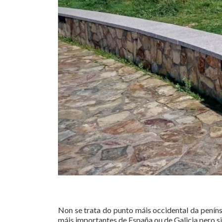
Non se trata do punto máis occidental da peníns
máis importantes de España ou de Galicia pero si