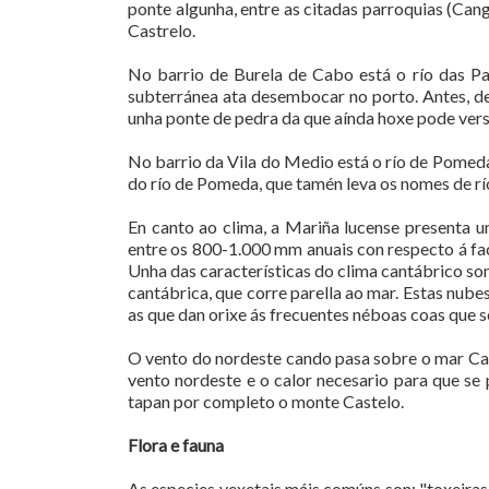
ponte algunha, entre as citadas parroquias (Can
Castrelo.
No barrio de Burela de Cabo está o río das Pa
subterránea ata desembocar no porto. Antes, d
unha ponte de pedra da que aínda hoxe pode verse
No barrio da Vila do Medio está o río de Pomeda
do río de Pomeda, que tamén leva os nomes de río
En canto ao clima, a Mariña lucense presenta un
entre os 800-1.000 mm anuais con respecto á fach
Unha das características do clima cantábrico s
cantábrica, que corre parella ao mar. Estas nub
as que dan orixe ás frecuentes néboas coas que s
O vento do nordeste cando pasa sobre o mar Can
vento nordeste e o calor necesario para que se
tapan por completo o monte Castelo.
Flora e fauna
As especies vexetais máis comúns son: "toxeiras"