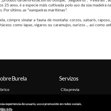
imos 25 anos, é a especie máis cultivada polo uso da súa madeira 
. Por último, as "xunqueiras marítimas".
la, cómpre sinalar a fauna de montaña: corzos, xabarís, raposo,
táceos como lapas, vigaros ou caramujos, ourizos ... así como u
obre Burela
Servizos
brico
Cita previa
o-Museo
Sede electrónica
ción
Catálogo de trámites
a súa experiencia de usuario, uso e promoción en redes sociais,
s
Consumo
Máis info