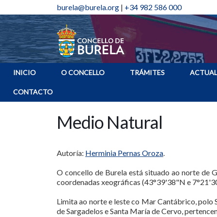
burela@burela.org
|
+34 982 586 000
INICIO
O CONCELLO
TRÁMITES
ACTUAL
CONTACTO
Medio Natural
Autoría:
Herminia Pernas Oroza
.
O concello de Burela está situado ao norte de G
coordenadas xeográficas (43°39'38"N e 7°21'30"O
Limita ao norte e leste co Mar Cantábrico, polo
de Sargadelos e Santa María de Cervo, pertencen