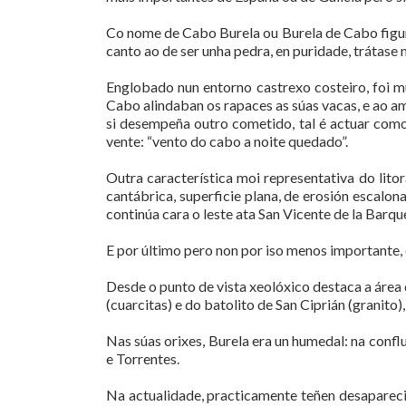
Co nome de Cabo Burela ou Burela de Cabo figur
canto ao de ser unha pedra, en puridade, trátas
Englobado nun entorno castrexo costeiro, foi 
Cabo alindaban os rapaces as súas vacas, e ao a
si desempeña outro cometido, tal é actuar como 
vente: “vento do cabo a noite quedado”.
Outra característica moi representativa do litor
cantábrica, superficie plana, de erosión escalo
continúa cara o leste ata San Vicente de la Barqu
E por último pero non por iso menos importante, 
Desde o punto de vista xeolóxico destaca a área 
(cuarcitas) e do batolito de San Ciprián (granit
Nas súas orixes, Burela era un humedal: na confl
e Torrentes.
Na actualidade, practicamente teñen desaparecido