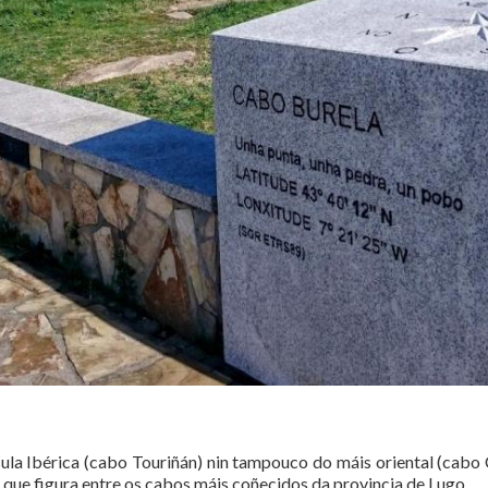
ula Ibérica (cabo Touriñán) nin tampouco do máis oriental (cabo
 que figura entre os cabos máis coñecidos da provincia de Lugo.