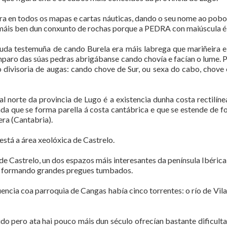
a en todos os mapas e cartas náuticas, dando o seu nome ao pobo
e máis ben dun conxunto de rochas porque a PEDRA con maiúscula é 
muda testemuña de cando Burela era máis labrega que mariñeira e
mparo das súas pedras abrigábanse cando chovía e facían o lume. P
divisoria de augas: cando chove de Sur, ou sexa do cabo, chove 
al norte da provincia de Lugo é a existencia dunha costa rectilín
nada que se forma parella á costa cantábrica e que se estende de 
era (Cantabria).
está a área xeolóxica de Castrelo.
de Castrelo, un dos espazos máis interesantes da península Ibérica 
o), formando grandes pregues tumbados.
uencia coa parroquia de Cangas había cinco torrentes: o río de Vi
 pero ata hai pouco máis dun século ofrecían bastante dificultad