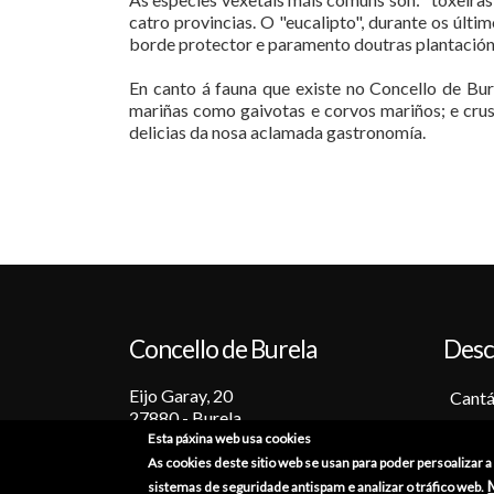
catro provincias. O "eucalipto", durante os últ
borde protector e paramento doutras plantacións
En canto á fauna que existe no Concello de Bure
mariñas como gaivotas e corvos mariños; e crus
delicias da nosa aclamada gastronomía.
Concello de Burela
Desc
Eijo Garay, 20
Cantá
27880 - Burela
Barc
Esta páxina web usa cookies
Lugo (España)
Tradi
As cookies deste sitio web se usan para poder persoalizar 
+34 982 586 000
Festa
sistemas de seguridade antispam e analizar o tráfico web.