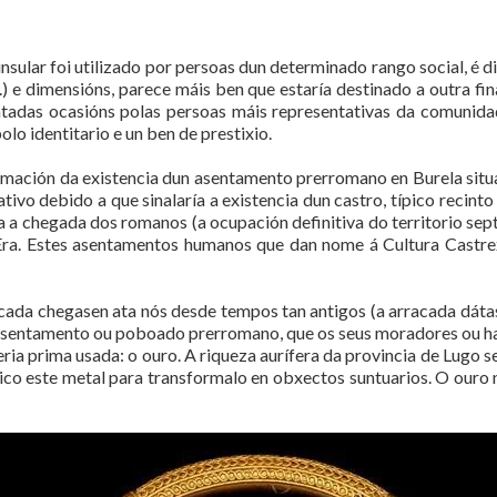
nsular foi utilizado por persoas dun determinado rango social, é di
) e dimensións, parece máis ben que estaría destinado a outra f
adas ocasións polas persoas máis representativas da comunida
bolo identitario e un ben de prestixio.
irmación da existencia dun asentamento prerromano en Burela sit
ivo debido a que sinalaría a existencia dun castro, típico recinto 
 a chegada dos romanos (a ocupación definitiva do territorio sept
Era. Estes asentamentos humanos que dan nome á Cultura Castrex
ada chegasen ata nós desde tempos tan antigos (a arracada dátase 
 dun asentamento ou poboado prerromano, que os seus moradores ou 
eria prima usada: o ouro. A riqueza aurífera da provincia de Lugo
co este metal para transformalo en obxectos suntuarios. O ouro 