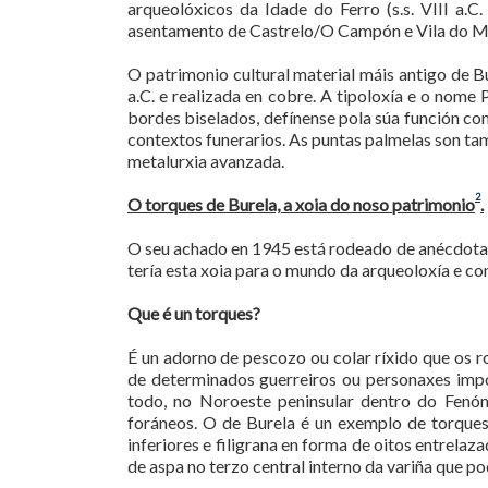
arqueolóxicos da Idade do Ferro (s.s. VIII a.
asentamento de Castrelo/O Campón e Vila do Me
O patrimonio cultural material máis antigo de B
a.C. e realizada en cobre. A tipoloxía e o nome
bordes biselados, defínense pola súa función c
contextos funerarios. As puntas palmelas son ta
metalurxia avanzada.
2
O torques de Burela, a xoia do noso patrimonio
.
O seu achado en 1945 está rodeado de anécdotas
tería esta xoia para o mundo da arqueoloxía e co
Que é un torques?
É un adorno de pescozo ou colar ríxido que os 
de determinados guerreiros ou personaxes impo
todo, no Noroeste peninsular dentro do Fenóm
foráneos. O de Burela é un exemplo de torque
inferiores e filigrana en forma de oitos entrela
de aspa no terzo central interno da variña que p