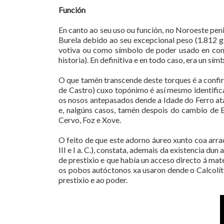
Función
En canto ao seu uso ou función, no Noroeste peni
Burela debido ao seu excepcional peso (1.812 g.
votiva ou como símbolo de poder usado en cont
historia). En definitiva e en todo caso, era un sím
O que tamén transcende deste torques é a conf
de Castro) cuxo topónimo é así mesmo identificat
os nosos antepasados dende a Idade do Ferro ata
e, nalgúns casos, tamén despois do cambio de 
Cervo, Foz e Xove.
O feito de que este adorno áureo xunto coa arrac
III e I a. C.), constata, ademais da existencia
de prestixio e que había un acceso directo á mat
os pobos autóctonos xa usaron dende o Calcolíti
prestixio e ao poder.