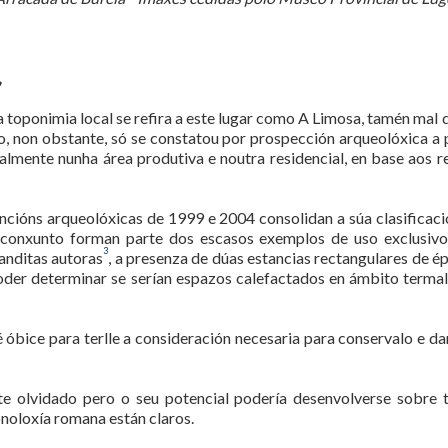
,
ue a toponimia local se refira a este lugar como A Limosa, tamén
o, non obstante, só se constatou por prospección arqueolóxica a
almente nunha área produtiva e noutra residencial, en base aos 
encións arqueolóxicas de 1999 e 2004 consolidan a súa clasifica
 conxunto forman parte dos escasos exemplos de uso exclusivo
3
anditas autoras
, a presenza de dúas estancias rectangulares de é
poder determinar se serían espazos calefactados en ámbito terma
óbice para terlle a consideración necesaria para conservalo e da
te olvidado pero o seu potencial podería desenvolverse sobre t
onoloxía romana están claros.