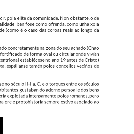
cir, pola elite da comunidade. Non obstante, o de
inalidade, ben fose como ofrenda, como unha xoia
de (como é o caso das coroas reais ao longo da
uado concretamente na zona do seu achado (Chao
fortificado de forma oval ou circular onde vivían
entrional establécese no ano 19 antes de Cristo)
a, espállanse tamén polos concellos veciños de
no século II-I a. C. e o torques entre os séculos
habitantes gustaban do adorno persoal e dos bens
 sería explotada intensamente polos romanos, pero
na pre e protohistoria sempre estivo asociado ao