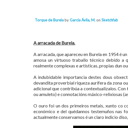
Torque de Burela
by
García Ávila, M.
on
Sketchfab
A arracada de Burela.
A arracada, que apareceu en Burela en 1954 é un
amosa un virtuoso traballo técnico debido a 
realmente complexas e artísticas, propias dun ou
A indubidable importancia destes dous obxect
devandita proverbial riqueza aurífera da zona 
adicional que contribúa a contextualizalos. Con 
ou amuleto) e connotacións máxico-relixiosas (as
O ouro foi un dos primeiros metais, xunto co c
económico e del quédannos testemuños nas fonte
actualmente conservamos é un claro indicio diso