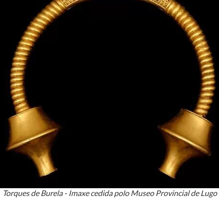
Torques de Burela - Imaxe cedida polo Museo Provincial de Lugo