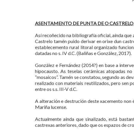
ASENTAMENTO DE PUNTA DE O CASTRELO
Así recoñecido na bibliografía oficial, aínda q
Castrelo tamén puido derivar en orixe dun castr
establecemento rural litoral organizado funcion
datadas no s. IV d.C. (Baliñas e González, 2017).
González e Fernández (2014?) en base a interv
hipocausto. As teselas cerámicas atopadas no
“mosaicos”. Tamén se constatou, segundo as dev
realizado con materiais reutilizados, pero sen 
entre os s.s. III-V d.C.
A alteración e destrución deste xacemento non é 
Mariña lucense.
Actualmente aínda que sinalizado, está bastan
castrexas anteriores, dado que os espazos de cr