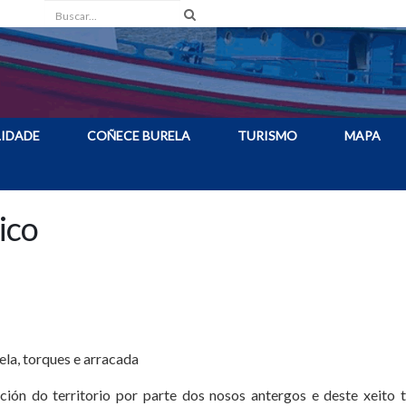
Buscar
IDADE
COÑECE BURELA
TURISMO
MAPA
ico
ela, torques e arracada
ción do territorio por parte dos nosos antergos e deste xeito