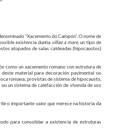
 mal denominado “Xacemento do Campón”. O nome de
 posible existencia dunha
villae a mare
, un tipo de
restos atopados de salas caldeadas (hipocaustos)
ción como un xacemento romano con estrutura de
 deste material para decoración pavimental ou
poca romana, provistas de sistema de hipocausto,
l ou un sistema de calefacción de vivenda de uso
rlle o importante valor que merece na historia da
odo para consolidar a existencia de estruturas