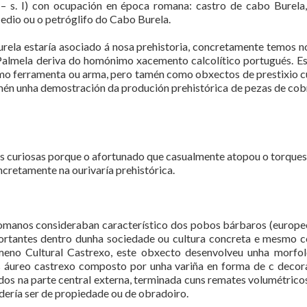
C. – s. I) con ocupación en época romana: castro de cabo Burela
dio ou o petróglifo do Cabo Burela.
urela estaría asociado á nosa prehistoria, concretamente temos no
 Palmela deriva do homónimo xacemento calcolítico portugués. Est
omo ferramenta ou arma, pero tamén como obxectos de prestixio c
mén unha demostración da produción prehistórica de pezas de cob
 curiosas porque o afortunado que casualmente atopou o torques d
ncretamente na ourivaría prehistórica.
romanos consideraban característico dos pobos bárbaros (europeo
rtantes dentro dunha sociedade ou cultura concreta e mesmo c
eno Cultural Castrexo, este obxecto desenvolveu unha morfolo
s áureo castrexo composto por unha variña en forma de c decor
zados na parte central externa, terminada cuns remates volumétri
odería ser de propiedade ou de obradoiro.