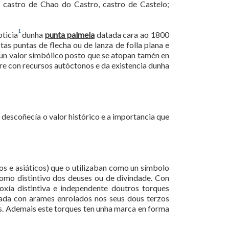
, castro de Chao do Castro, castro de Castelo;
1
ticia
dunha
punta palmela
datada cara ao 1800
as puntas de flecha ou de lanza de folla plana e
un valor simbólico posto que se atopan tamén en
re con recursos autóctonos e da existencia dunha
escoñecía o valor histórico e a importancia que
s e asiáticos) que o utilizaban como un símbolo
omo distintivo dos deuses ou de divindade. Con
xía distintiva e independente doutros torques
ada con arames enrolados nos seus dous terzos
cos. Ademais este torques ten unha marca en forma