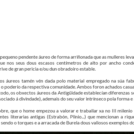
 pequeno pendente áureo de forma arriñonada que as mulleres leva
que nos seus dous escasos centímetros de alto por ancho cond
rive de gran pericia e/ou dun obradoiro estable.
os áureos tamén vén dada polo material empregado na súa fabri
ou o poderío da respectiva comunidade. Ambos foron achados casua
todo, os obxectos áureos da Antigüidade establecían diferenzas s
ociado á divindade), ademais do seu valor intrínseco pola forma e 
obre, que o home empezou a valorar e traballar xa no III milenio
s literarias antigas (Estrabón, Plinio...) que mencionan a riqu
, sendo o torques e a arracada de Burela dous valiosos exemplos 