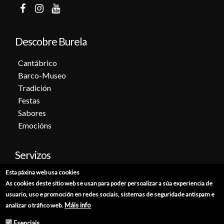
Descobre Burela
Cantábrico
Barco-Museo
Tradición
Festas
Sabores
Emocións
Servizos
Esta páxina web usa cookies
Cita previa
As cookies deste sitio web se usan para poder persoalizar a súa experiencia de
Sede electrónica
usuario, uso e promoción en redes sociais, sistemas de seguridade antispam e
Catálogo de trámites
Máis info
analizar o tráfico web.
Consumo
Esenciais