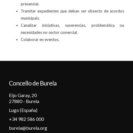
presencial.
Tramitar expedientes que deban ser obxecto de acordos
municipais.
Canalizar iniciativas, suxerencias, problemática ou
necesidades no sector comercial.
Colaborar en eventos.
Concello de Burela
Eijo Garay, 20
27880 - Burela
Lugo (España)
+34 982 586 000
burela@burela.org