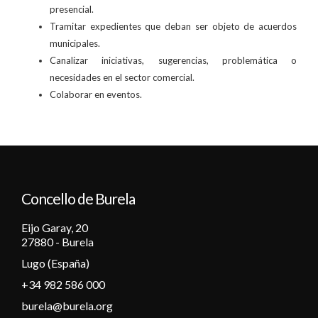
presencial.
Tramitar expedientes que deban ser objeto de acuerdos
municipales.
Canalizar iniciativas, sugerencias, problemática o
necesidades en el sector comercial.
Colaborar en eventos.
Concello de Burela
Eijo Garay, 20
27880 - Burela
Lugo (España)
+34 982 586 000
burela@burela.org