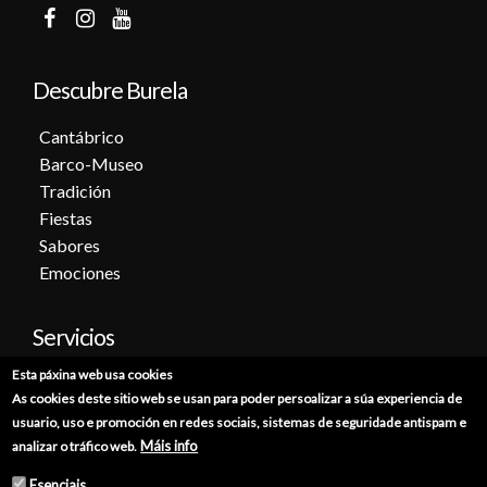
Descubre Burela
Cantábrico
Barco-Museo
Tradición
Fiestas
Sabores
Emociones
Servicios
Esta páxina web usa cookies
Cita previa
As cookies deste sitio web se usan para poder persoalizar a súa experiencia de
Sede electrónica
usuario, uso e promoción en redes sociais, sistemas de seguridade antispam e
Catálogo de trámites
Máis info
analizar o tráfico web.
Consumo
Esenciais