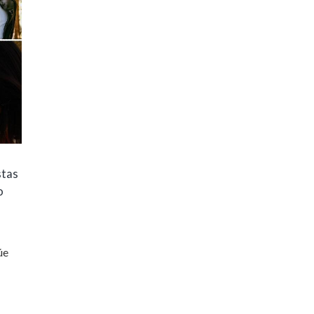
stas
o
úe