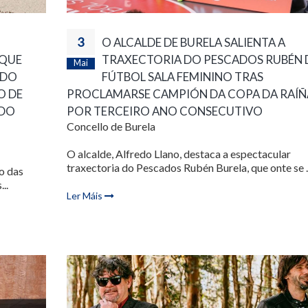
3
O ALCALDE DE BURELA SALIENTA A
TRAXECTORIA DO PESCADOS RUBÉN 
 QUE
Mai
FÚTBOL SALA FEMININO TRAS
 DO
PROCLAMARSE CAMPIÓN DA COPA DA RAÍÑ
O DE
POR TERCEIRO ANO CONSECUTIVO
 DO
Concello de Burela
O alcalde, Alfredo Llano, destaca a espectacular
traxectoria do Pescados Rubén Burela, que onte se ..
vo das
..
Ler Máis