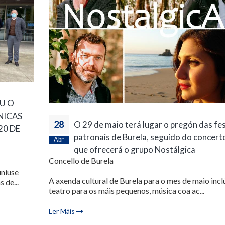
U O
NICAS
28
O 29 de maio terá lugar o pregón das fe
20 DE
patronais de Burela, seguido do concert
Abr
que ofrecerá o grupo Nostálgica
Concello de Burela
uniuse
A axenda cultural de Burela para o mes de maio incl
 de...
teatro para os máis pequenos, música coa ac...
Ler Máis