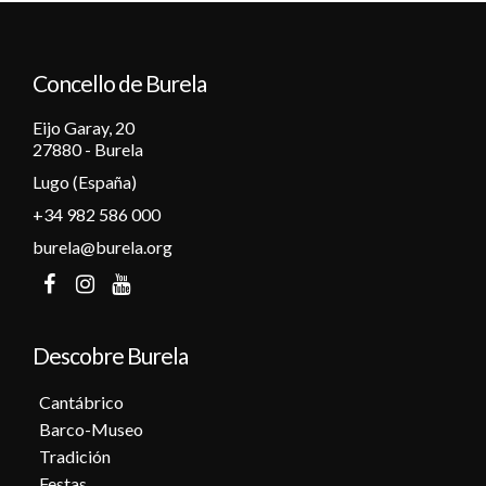
12
Concello de Burela
13
Eijo Garay, 20
14
27880 - Burela
Lugo (España)
15
+34 982 586 000
16
burela@burela.org
17
18
Descobre Burela
19
Cantábrico
Barco-Museo
20
Tradición
Festas