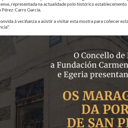
cense, representada na actualidade polo histórico establecemento 
n Pérez-Carro García.
onvida á veciñanza a asistir a visitar esta mostra para coñecer est
cia".