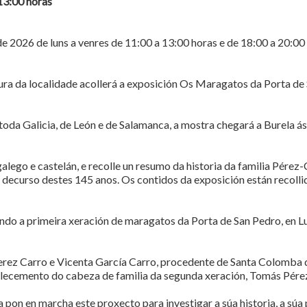
13:00 horas
e 2026 de luns a venres de 11:00 a 13:00 horas e de 18:00 a 20:00
ura da localidade acollerá a exposición Os Maragatos da Porta de 
toda Galicia, de León e de Salamanca, a mostra chegará a Burela ás
lego e castelán, e recolle un resumo da historia da familia Pérez
o decurso destes 145 anos. Os contidos da exposición están recoll
ndo a primeira xeración de maragatos da Porta de San Pedro, en Lu
ez Carro e Vicenta García Carro, procedente de Santa Colomba 
alecemento do cabeza de familia da segunda xeración, Tomás Pére
ia pon en marcha este proxecto para investigar a súa historia, a sú