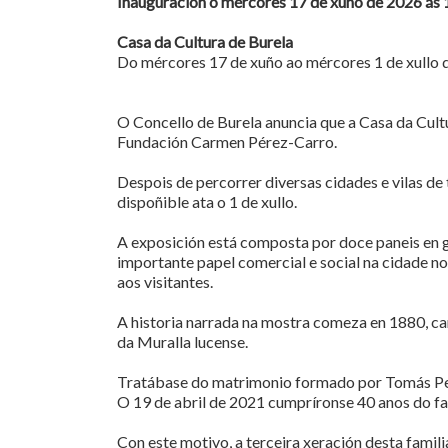
Inauguración o mércores 17 de xuño de 2026 ás 
Casa da Cultura de Burela
Do mércores 17 de xuño ao mércores 1 de xullo d
O Concello de Burela anuncia que a Casa da Cult
Fundación Carmen Pérez-Carro.
Despois de percorrer diversas cidades e vilas de 
dispoñible ata o 1 de xullo.
A exposición está composta por doce paneis en ga
importante papel comercial e social na cidade n
aos visitantes.
A historia narrada na mostra comeza en 1880, ca
da Muralla lucense.
Tratábase do matrimonio formado por Tomás Per
O 19 de abril de 2021 cumpríronse 40 anos do f
Con este motivo, a terceira xeración desta famil