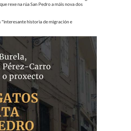
que rexe na rúa San Pedro a máis nova dos
a "interesante historia de migración e