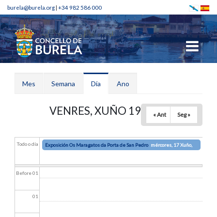
burela@burela.org
|
+34 982 586 000
Pestanas principais
Mes
Semana
Día
(solapa
Ano
activa)
VENRES, XUÑO 19 2026
« Ant
Seg »
Todo o día
Exposición Os Maragatos da Porta de San Pedro
mércores, 17 Xuño,
2026 - 13:00
a
mércores, 1 Xullo, 2026 - 20:00
Before 01
01