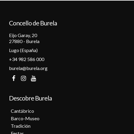
12
Concello de Burela
13
Eijo Garay, 20
14
27880 - Burela
Lugo (España)
15
+34 982 586 000
16
burela@burela.org
17
18
Descobre Burela
19
Cantábrico
Barco-Museo
20
Tradición
Festas