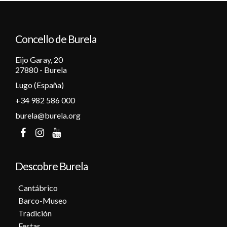
12
Concello de Burela
13
Eijo Garay, 20
14
27880 - Burela
Lugo (España)
15
+34 982 586 000
16
burela@burela.org
17
18
Descobre Burela
19
Cantábrico
Barco-Museo
20
Tradición
Festas