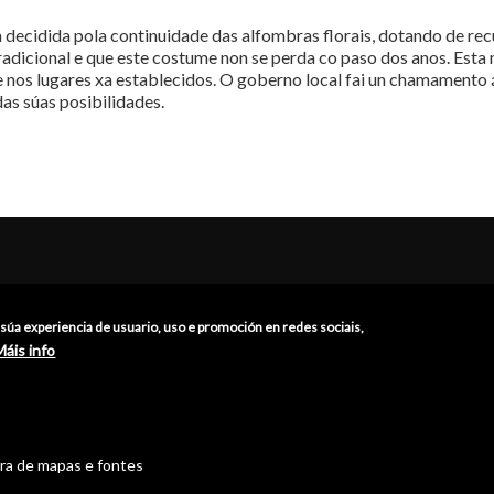
a decidida pola continuidade das alfombras florais, dotando de re
radicional e que este costume non se perda co paso dos anos. Est
nos lugares xa establecidos. O goberno local fai un chamamento 
das súas posibilidades.
obre Burela
Servizos
a súa experiencia de usuario, uso e promoción en redes sociais,
brico
Cita previa
Máis info
o-Museo
Sede electrónica
ción
Catálogo de trámites
s
Consumo
res
Punto de información catastr
tra de mapas e fontes
ións
Punto Limpo