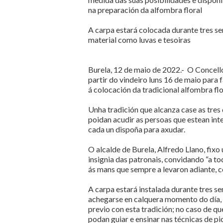
na preparación da alfombra floral
A carpa estará colocada durante tres se
material como luvas e tesoiras
Burela, 12 de maio de 2022.- O Concello
partir do vindeiro luns 16 de maio para f
á colocación da tradicional alfombra flo
Unha tradición que alcanza case as tres
poidan acudir as persoas que estean inte
cada un dispoña para axudar.
O alcalde de Burela, Alfredo Llano, fix
insignia das patronais, convidando “a t
ás mans que sempre a levaron adiante, c
A carpa estará instalada durante tres se
achegarse en calquera momento do día, d
previo con esta tradición; no caso de q
podan guiar e ensinar nas técnicas de pi