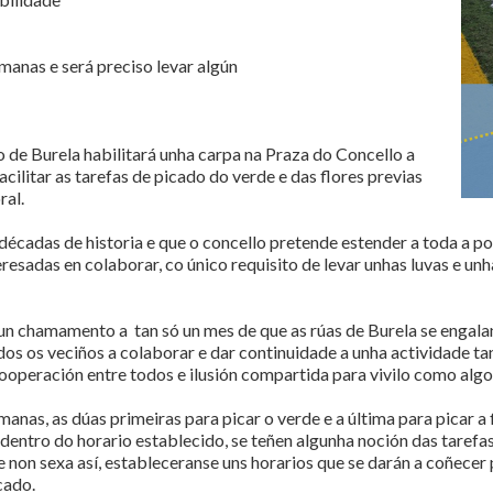
manas e será preciso levar algún
 de Burela habilitará unha carpa na Praza do Concello a
acilitar as tarefas de picado do verde e das flores previas
ral.
 décadas de historia e que o concello pretende estender a toda a
resadas en colaborar, co único requisito de levar unhas luvas e un
o un chamamento a tan só un mes de que as rúas de Burela se engala
odos os veciños a colaborar e dar continuidade a unha actividade t
ooperación entre todos e ilusión compartida para vivilo como algo 
manas, as dúas primeiras para picar o verde e a última para picar a
entro do horario establecido, se teñen algunha noción das tarefas 
ue non sexa así, estableceranse uns horarios que se darán a coñec
cado.