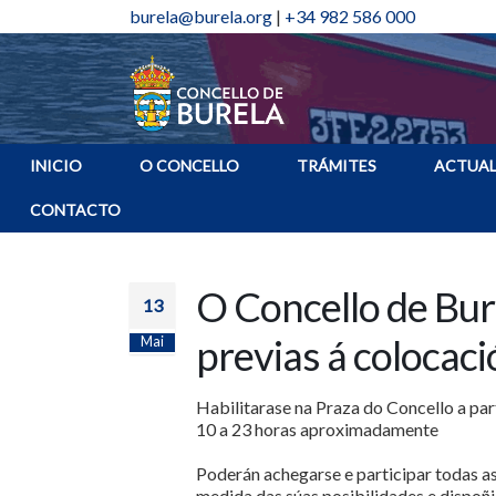
burela@burela.org
|
+34 982 586 000
INICIO
O CONCELLO
TRÁMITES
ACTUAL
CONTACTO
O Concello de Bure
13
previas á colocaci
Mai
Habilitarase na Praza do Concello a part
10 a 23 horas aproximadamente
Poderán achegarse e participar todas as
medida das súas posibilidades e dispoñ