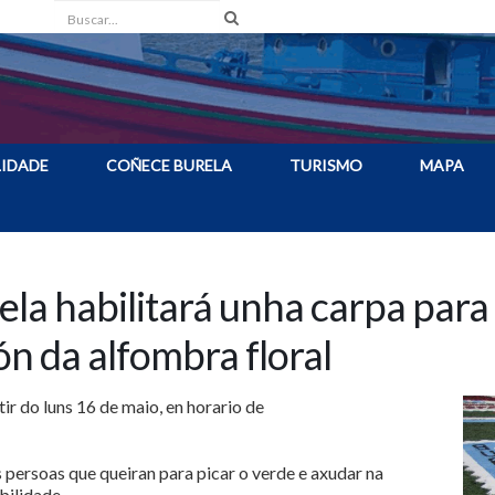
Buscar
IDADE
COÑECE BURELA
TURISMO
MAPA
la habilitará unha carpa para f
ón da alfombra floral
ir do luns 16 de maio, en horario de
 persoas que queiran para picar o verde e axudar na
ibilidade