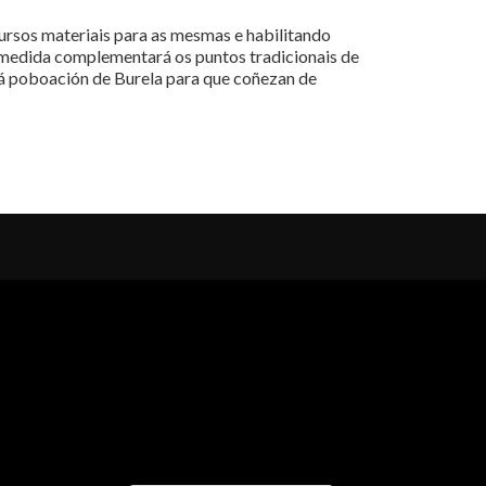
cursos materiais para as mesmas e habilitando
a medida complementará os puntos tradicionais de
á poboación de Burela para que coñezan de
al