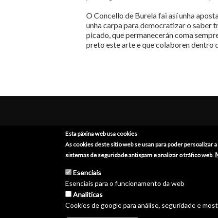
O Concello de Burela fai así unha apost
unha carpa para democratizar o saber t
picado, que permanecerán coma sempre 
preto este arte e que colaboren dentro 
Concello de Burela
Desc
Esta páxina web usa cookies
As cookies deste sitio web se usan para poder persoalizar 
Eijo Garay, 20
Cantá
sistemas de seguridade antispam e analizar o tráfico web.
27880 - Burela
Barc
Esenciais
Lugo (España)
Tradi
Esenciais para o funcionamento da web
+34 982 586 000
Festa
Analiticas
Sabo
Cookies de google para análise, seguridade e mos
burela@burela.org
Emoc