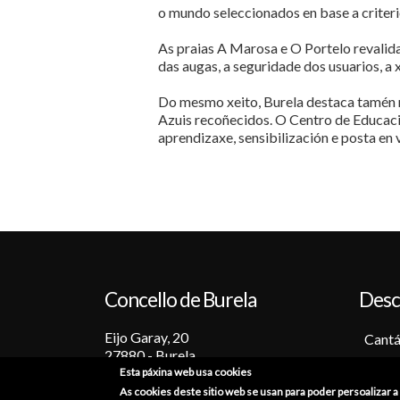
o mundo seleccionados en base a criterio
As praias A Marosa e O Portelo revalida
das augas, a seguridade dos usuarios, a 
Do mesmo xeito, Burela destaca tamén n
Azuis recoñecidos. O Centro de Educac
aprendizaxe, sensibilización e posta en 
Concello de Burela
Desc
Eijo Garay, 20
Cantá
27880 - Burela
Barc
Esta páxina web usa cookies
Lugo (España)
Tradi
As cookies deste sitio web se usan para poder persoalizar 