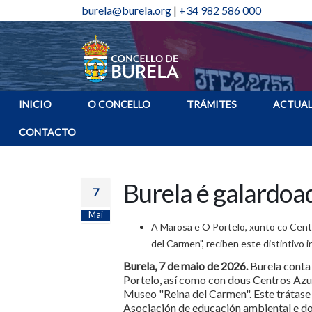
burela@burela.org
|
+34 982 586 000
INICIO
O CONCELLO
TRÁMITES
ACTUAL
CONTACTO
Burela é galardoa
7
Mai
A Marosa e O Portelo, xunto co Cen
del Carmen", reciben este distintivo
Burela, 7 de maio de 2026.
Burela conta
Portelo, así como con dous Centros Azu
Museo "Reina del Carmen". Este trátase 
Asociación de educación ambiental e d