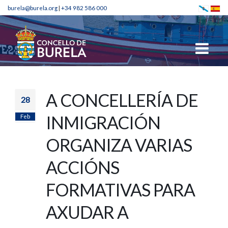
burela@burela.org
|
+34 982 586 000
A CONCELLERÍA DE
28
Feb
INMIGRACIÓN
ORGANIZA VARIAS
ACCIÓNS
FORMATIVAS PARA
AXUDAR A