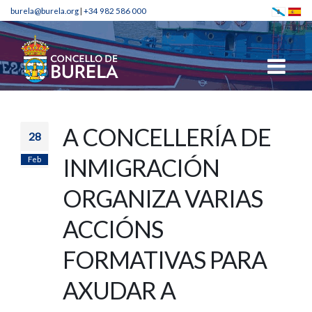
burela@burela.org
|
+34 982 586 000
A CONCELLERÍA DE
28
Feb
INMIGRACIÓN
ORGANIZA VARIAS
ACCIÓNS
FORMATIVAS PARA
AXUDAR A