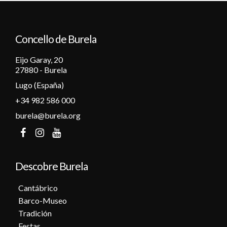
12
Concello de Burela
13
Eijo Garay, 20
14
27880 - Burela
Lugo (España)
15
+34 982 586 000
16
burela@burela.org
17
18
Descobre Burela
19
Cantábrico
Barco-Museo
20
Tradición
Festas