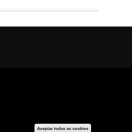
al
cesibilidade
//
GaliciaDigital
Aceptar todas as cookies