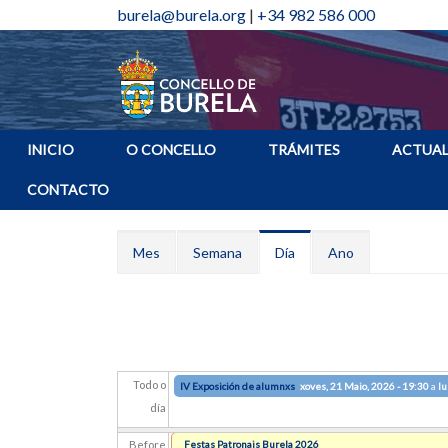
burela@burela.org
|
+34 982 586 000
INICIO
O CONCELLO
TRÁMITES
ACTUAL
CONTACTO
Pestanas principais
Mes
Semana
Día
(solapa
Ano
activa)
Todo o
IV Exposición de alumnxs
xoves, 21 Maio, 2026 - 19:30
a
lu
día
Before
Festas Patronais Burela 2026