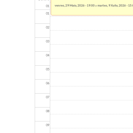
venres, 29 Maio, 2026 - 19:00
a
martes, 9 Xuño, 2026 - 15
01
01
02
03
04
05
06
07
08
09