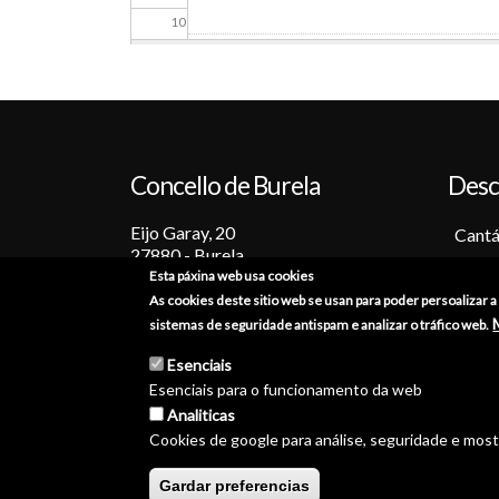
10
11
12
Concello de Burela
Desc
13
Eijo Garay, 20
14
Cantá
27880 - Burela
Barc
Esta páxina web usa cookies
15
Lugo (España)
Tradi
As cookies deste sitio web se usan para poder persoalizar 
+34 982 586 000
Festa
sistemas de seguridade antispam e analizar o tráfico web.
16
Sabo
burela@burela.org
Esenciais
Emoc
Esenciais para o funcionamento da web
17
Analiticas
Cookies de google para análise, seguridade e mos
18
© Concello de Burela 2026 
Gardar preferencias
19