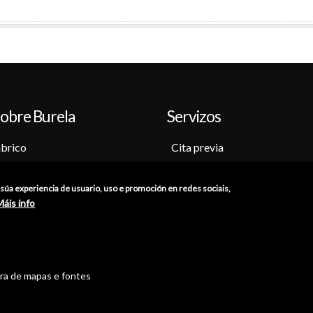
obre Burela
Servizos
brico
Cita previa
o-Museo
Sede electrónica
ción
Catálogo de trámites
a súa experiencia de usuario, uso e promoción en redes sociais,
s
Consumo
Máis info
res
Punto de información catastr
ións
Punto Limpo
tra de mapas e fontes
//
Política de Privacidade
//
Aviso Legal
//
Política de Cookies
//
Ac