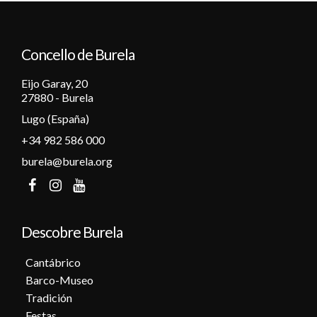
12
Concello de Burela
13
Eijo Garay, 20
14
27880 - Burela
Lugo (España)
15
+34 982 586 000
16
burela@burela.org
17
18
Descobre Burela
19
Cantábrico
Barco-Museo
20
Tradición
Festas