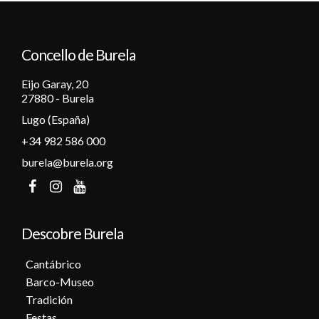
12
Concello de Burela
13
Eijo Garay, 20
14
27880 - Burela
Lugo (España)
15
+34 982 586 000
16
burela@burela.org
17
18
Descobre Burela
19
Cantábrico
Barco-Museo
20
Tradición
Festas