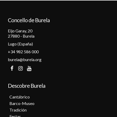
12
Concello de Burela
13
Eijo Garay, 20
14
27880 - Burela
Lugo (España)
15
+34 982 586 000
16
burela@burela.org
17
18
Descobre Burela
19
Cantábrico
Barco-Museo
20
Tradición
Festas