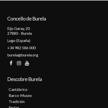
12
Concello de Burela
13
Eijo Garay, 20
14
27880 - Burela
Lugo (España)
15
+34 982 586 000
16
burela@burela.org
17
18
Descobre Burela
19
Cantábrico
Barco-Museo
20
Tradición
Festas