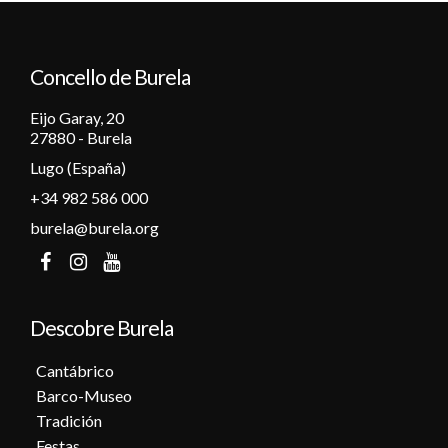
12
Concello de Burela
13
Eijo Garay, 20
14
27880 - Burela
Lugo (España)
15
+34 982 586 000
16
burela@burela.org
17
18
Descobre Burela
19
Cantábrico
Barco-Museo
20
Tradición
Festas