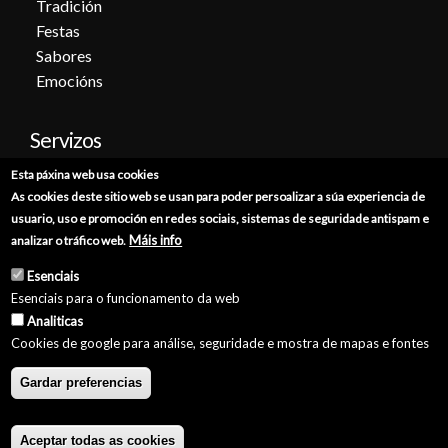
Tradición
Festas
Sabores
Emocións
Servizos
Esta páxina web usa cookies
Cita previa
As cookies deste sitio web se usan para poder persoalizar a súa experiencia de
Sede electrónica
usuario, uso e promoción en redes sociais, sistemas de seguridade antispam e
Catálogo de trámites
Máis info
analizar o tráfico web.
Consumo
Esenciais
Punto de información catastral
Esenciais para o funcionamento da web
Punto Limpo
Analiticas
Cookies de google para análise, seguridade e mostra de mapas e fontes
Gardar preferencias
© Concello de Burela 2026 //
Política de Privacidade
//
Aviso Legal
//
Política de Cookies
//
Accesibilidade
//
GaliciaDigital
Aceptar todas as cookies