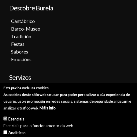
Descobre Burela
Cantábrico
Barco-Museo
Tradición
Festas
Sabores
Emocións
Servizos
Esta páxina web usa cookies
Cita previa
As cookies deste sitio web se usan para poder persoalizar a súa experiencia de
Sede electrónica
usuario, uso e promoción en redes sociais, sistemas de seguridade antispam e
Catálogo de trámites
Máis info
analizar o tráfico web.
Consumo
Esenciais
Punto de información catastral
Esenciais para o funcionamento da web
Punto Limpo
Analiticas