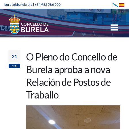
burela@burela.org
|
+34 982 586 000
O Pleno do Concello de
21
Mai
Burela aproba a nova
Relación de Postos de
Traballo