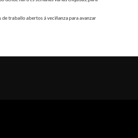
 de traballo abertos á veciñanza para avanzar
al