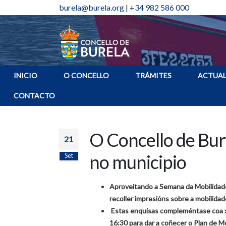
burela@burela.org
|
+34 982 586 000
INICIO
O CONCELLO
TRÁMITES
ACTUAL
CONTACTO
O Concello de Bur
21
no municipio
Set
Aproveitando a Semana da Mobilidade
recoller impresións sobre a mobilida
Estas enquisas compleméntase coa xo
16:30 para dar a coñecer o Plan de M