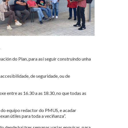
.
ción do Plan, para así seguir construíndo unha
accesibilidade, de seguridade, ou de
 entre as 16.30 a as 18.30, no que todas as
te do equipo redactor do PMUS, e acadar
an útiles para toda a veciñanza”.
do dende hai tres semanas varias enquisas, para