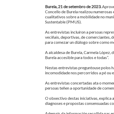
Burela, 21 de setembro de 2023.
Aprove
Concello de Burela realizou numerosas e
cualitativos sobre a mobilidade no mun
Sustentable (PMUS).
As entrevistas incluíron a persoas repr
veciñais, deportivas, de comerciantes, d
para comezar un diálogo sobre como mell
A alcaldesa de Burela, Carmela López, d
Burela accesible para todos e todas”.
Nestas entrevistas preguntouse polos h
incomodidade nos percorridos a pé ou e
As entrevistas concertadas ata o momen
persoas teñen a oportunidade de coment
O obxectivo destas iniciativas, explica
diagnoses e propostas consensuadas coa
Ademais da información recollida nas en