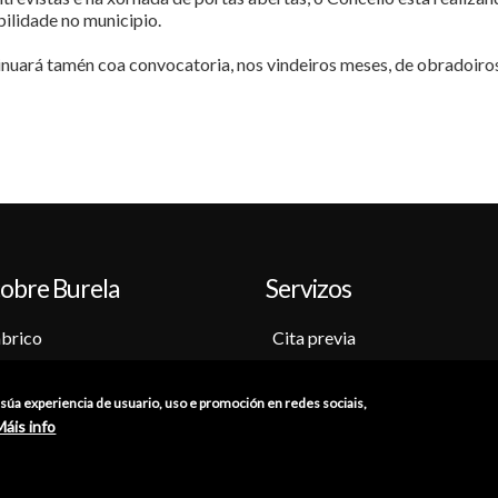
bilidade no municipio.
uará tamén coa convocatoria, nos vindeiros meses, de obradoiros
obre Burela
Servizos
brico
Cita previa
o-Museo
Sede electrónica
ción
Catálogo de trámites
a súa experiencia de usuario, uso e promoción en redes sociais,
s
Consumo
Máis info
res
Punto de información catastr
ións
Punto Limpo