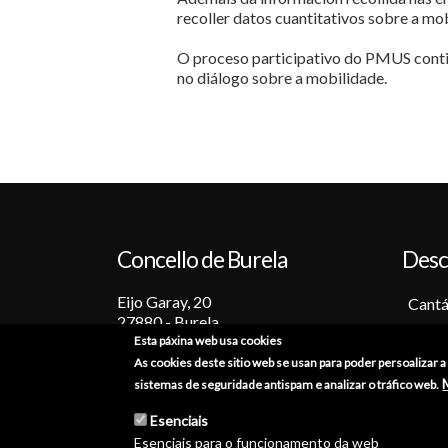
recoller datos cuantitativos sobre a mo
O proceso participativo do PMUS contin
no diálogo sobre a mobilidade.
Concello de Burela
Desc
Eijo Garay, 20
Cantá
27880 - Burela
Barc
Esta páxina web usa cookies
Lugo (España)
Tradi
As cookies deste sitio web se usan para poder persoalizar 
+34 982 586 000
Festa
sistemas de seguridade antispam e analizar o tráfico web.
Sabo
burela@burela.org
Esenciais
Emoc
Esenciais para o funcionamento da web