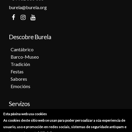
burela@burela.org
Descobre Burela
Cantábrico
Barco-Museo
Tradición
Festas
Sabores
Emocións
Servizos
Esta páxina web usa cookies
Cita previa
As cookies deste sitio web se usan para poder persoalizar a súa experiencia de
Sede electrónica
usuario, uso e promoción en redes sociais, sistemas de seguridade antispam e
Catálogo de trámites