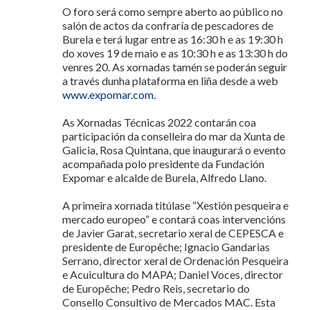
O foro será como sempre aberto ao público no
salón de actos da confraría de pescadores de
Burela e terá lugar entre as 16:30 h e as 19:30 h
do xoves 19 de maio e as 10:30 h e as 13:30 h do
venres 20. As xornadas tamén se poderán seguir
a través dunha plataforma en liña desde a web
www.expomar.com.
As Xornadas Técnicas 2022 contarán coa
participación da conselleira do mar da Xunta de
Galicia, Rosa Quintana, que inaugurará o evento
acompañada polo presidente da Fundación
Expomar e alcalde de Burela, Alfredo Llano.
A primeira xornada titúlase “Xestión pesqueira e
mercado europeo” e contará coas intervencións
de Javier Garat, secretario xeral de CEPESCA e
presidente de Europêche; Ignacio Gandarias
Serrano, director xeral de Ordenación Pesqueira
e Acuicultura do MAPA; Daniel Voces, director
de Europêche; Pedro Reis, secretario do
Consello Consultivo de Mercados MAC. Esta