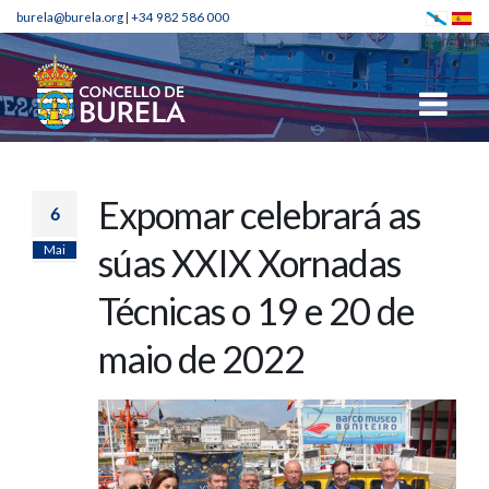
burela@burela.org
|
+34 982 586 000
Expomar celebrará as
6
Mai
súas XXIX Xornadas
Técnicas o 19 e 20 de
maio de 2022