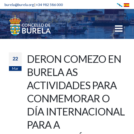
burela@burela.org
|
+34 982 586 000
DERON COMEZO EN
22
Mar
BURELA AS
ACTIVIDADES PARA
CONMEMORAR O
DÍA INTERNACIONAL
PARA A