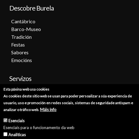
Descobre Burela
Cantábrico
Barco-Museo
Tradición
Festas
Sabores
Emocións
Servizos
Esta páxina web usa cookies
Cita previa
As cookies deste sitio web se usan para poder persoalizar a súa experiencia de
Sede electrónica
usuario, uso e promoción en redes sociais, sistemas de seguridade antispam e
Catálogo de trámites
Máis info
analizar o tráfico web.
Consumo
Esenciais
Punto de información catastral
Esenciais para o funcionamento da web
Punto Limpo
Analiticas