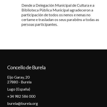
Dende a Delegación Municipal de Cultura e a
Biblioteca Pública Municipal agradeceron a
participación de todos os nenos e nenas no
certame e trasladan os seus parabéns a todas as
persoas participantes.
Concello de Burela
Eijo Garay, 20
27880 - Burela
Lugo (España)
+34 982 586 000
burela@burela.org