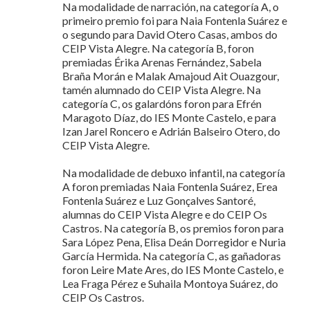
Na modalidade de narración, na categoría A, o
primeiro premio foi para Naia Fontenla Suárez e
o segundo para David Otero Casas, ambos do
CEIP Vista Alegre. Na categoría B, foron
premiadas Érika Arenas Fernández, Sabela
Braña Morán e Malak Amajoud Ait Ouazgour,
tamén alumnado do CEIP Vista Alegre. Na
categoría C, os galardóns foron para Efrén
Maragoto Díaz, do IES Monte Castelo, e para
Izan Jarel Roncero e Adrián Balseiro Otero, do
CEIP Vista Alegre.
Na modalidade de debuxo infantil, na categoría
A foron premiadas Naia Fontenla Suárez, Erea
Fontenla Suárez e Luz Gonçalves Santoré,
alumnas do CEIP Vista Alegre e do CEIP Os
Castros. Na categoría B, os premios foron para
Sara López Pena, Elisa Deán Dorregidor e Nuria
García Hermida. Na categoría C, as gañadoras
foron Leire Mate Ares, do IES Monte Castelo, e
Lea Fraga Pérez e Suhaila Montoya Suárez, do
CEIP Os Castros.