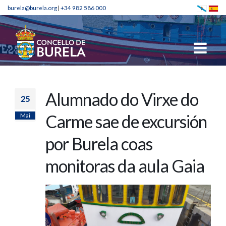
burela@burela.org
|
+34 982 586 000
Alumnado do Virxe do
25
Mai
Carme sae de excursión
por Burela coas
monitoras da aula Gaia