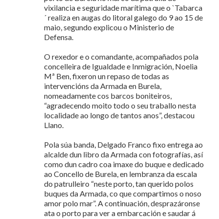
vixilancia e seguridade marítima que o `Tabarca
´ realiza en augas do litoral galego do 9 ao 15 de
maio, segundo explicou o Ministerio de
Defensa.
O rexedor e o comandante, acompañados pola
concelleira de Igualdade e Inmigración, Noelia
Mª Ben, fixeron un repaso de todas as
intervencións da Armada en Burela,
nomeadamente cos barcos boniteiros,
“agradecendo moito todo o seu traballo nesta
localidade ao longo de tantos anos”, destacou
Llano.
Pola súa banda, Delgado Franco fixo entrega ao
alcalde dun libro da Armada con fotografías, así
como dun cadro coa imaxe do buque e dedicado
ao Concello de Burela, en lembranza da escala
do patrulleiro “neste porto, tan querido polos
buques da Armada, co que compartimos o noso
amor polo mar”. A continuación, desprazáronse
ata o porto para ver a embarcación e saudar á