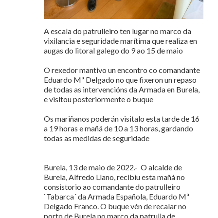
A escala do patrulleiro ten lugar no marco da
vixilancia e seguridade marítima que realiza en
augas do litoral galego do 9 ao 15 de maio
O rexedor mantivo un encontro co comandante
Eduardo Mª Delgado no que fixeron un repaso
de todas as intervencións da Armada en Burela,
e visitou posteriormente o buque
Os mariñanos poderán visitalo esta tarde de 16
a 19 horas e mañá de 10 a 13 horas, gardando
todas as medidas de seguridade
Burela, 13 de maio de 2022.- O alcalde de
Burela, Alfredo Llano, recibiu esta mañá no
consistorio ao comandante do patrulleiro
`Tabarca´ da Armada Española, Eduardo Mª
Delgado Franco. O buque vén de recalar no
porto de Burela no marco da patrulla de