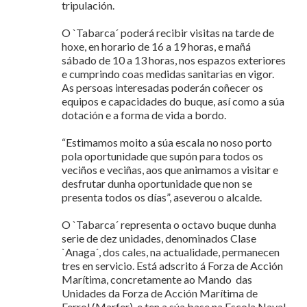
tripulación.
O `Tabarca´ poderá recibir visitas na tarde de
hoxe, en horario de 16 a 19 horas, e mañá
sábado de 10 a 13 horas, nos espazos exteriores
e cumprindo coas medidas sanitarias en vigor.
As persoas interesadas poderán coñecer os
equipos e capacidades do buque, así como a súa
dotación e a forma de vida a bordo.
“Estimamos moito a súa escala no noso porto
pola oportunidade que supón para todos os
veciños e veciñas, aos que animamos a visitar e
desfrutar dunha oportunidade que non se
presenta todos os días”, aseverou o alcalde.
O `Tabarca´ representa o octavo buque dunha
serie de dez unidades, denominados Clase
`Anaga´, dos cales, na actualidade, permanecen
tres en servicio. Está adscrito á Forza de Acción
Marítima, concretamente ao Mando das
Unidades da Forza de Acción Marítima de
Ferrol (Marfer), e ten a súa base na Escola Naval