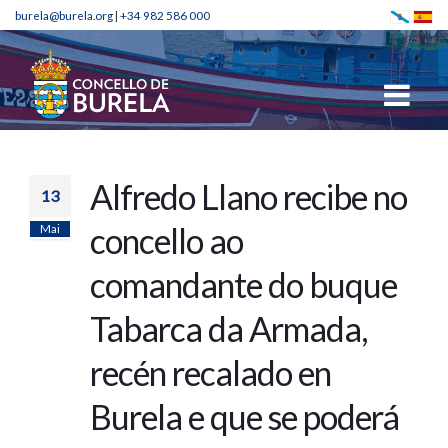
burela@burela.org
|
+34 982 586 000
Alfredo Llano recibe no
13
Mai
concello ao
comandante do buque
Tabarca da Armada,
recén recalado en
Burela e que se poderá