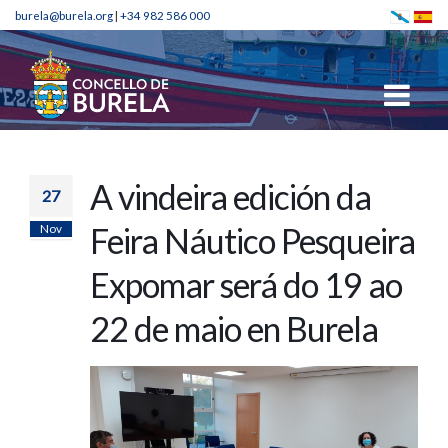
burela@burela.org
|
+34 982 586 000
A vindeira edición da
27
Nov
Feira Náutico Pesqueira
Expomar será do 19 ao
22 de maio en Burela