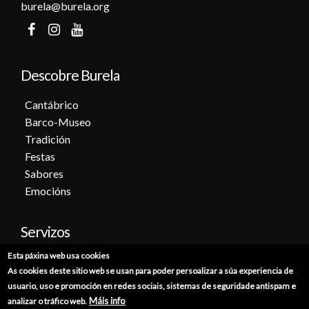
burela@burela.org
Descobre Burela
Cantábrico
Barco-Museo
Tradición
Festas
Sabores
Emocións
Servizos
Esta páxina web usa cookies
Cita previa
As cookies deste sitio web se usan para poder persoalizar a súa experiencia de
Sede electrónica
usuario, uso e promoción en redes sociais, sistemas de seguridade antispam e
Catálogo de trámites
Máis info
analizar o tráfico web.