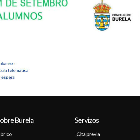
 alumnxs
cula telemática
e espera
obre Burela
Servizos
brico
Cita previa