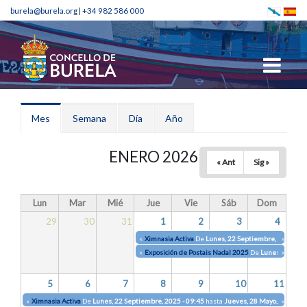
burela@burela.org
|
+34 982 586 000
Solapas principales
Mes
(solapa
Semana
Día
Año
activa)
ENERO 2026
« Ant
Sig »
Lun
Mar
Mié
Jue
Vie
Sáb
Dom
29
30
31
1
2
3
4
«
Ximnasia Activa
De
Lunes, 22 Septiembre, 2025 - 0
»
«
Exposición de Postais Nadal 2025
De
Lunes, 22 Dici
»
5
6
7
8
9
10
11
«
Ximnasia Activa
De
Lunes, 22 Septiembre, 2025 - 09:45
hasta
Jueves, 28 Mayo, 2026 - 1
»