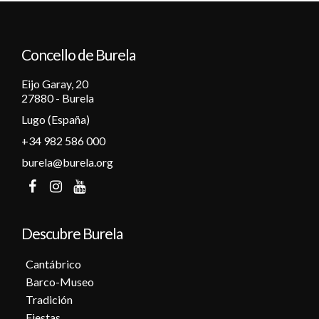
12
Concello de Burela
13
Eijo Garay, 20
14
27880 - Burela
Lugo (España)
15
+34 982 586 000
16
burela@burela.org
17
18
Descubre Burela
19
Cantábrico
Barco-Museo
20
Tradición
Fiestas