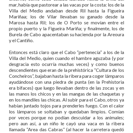
mar, había que pastorear a las vacas por la costa: los de la
Villa del Medio andaban desde Ril hasta la Figueira
Mariñaa; los de Vilar llevaban su ganado desde la
Marosa hasta Ril; los de O Porto se movían entre el
propio puerto y la Figueira Mariña; y finalmente, los de
Burela de Cabo apacentaban su hacienda por la Areoura
y el Cantiño.
Entonces está claro que el Cabo “pertenecía” a los de la
Villa del Medio, quien cuando el hambre aguzaba (y por
desgracia esto ocurría muchas veces) y como buenos
descendientes que eran de la prehistórica “Cultura de los
Concheiros”, bajaban hasta la ribera para coger lámparos
ayudándose con una piedra de punta (en la Prehistoria
era bifaces) que luego llevaban dentro de las zocas y en
las manos los chicos y en las mangas de las chaquetas y
en los mandiles las chicas. Al subir para el Cabo, otros ya
habían juntado tojos para prenderles fuego. Con el calor
los lámparos se soltaban y quedaban limpios. Comían
por veces porque no podían descuidar a los animales;
pero aun así, a un niño le cayó una vaca en la ribera
llamada “Area das Cabras” (al hacer la carretera quedó