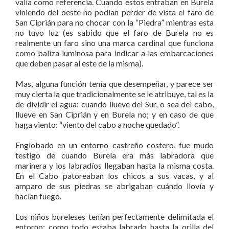
valía como referencia. Cuando estos entraban en Burela
viniendo del oeste no podían perder de vista el faro de
San Ciprián para no chocar con la “Piedra” mientras esta
no tuvo luz (es sabido que el faro de Burela no es
realmente un faro sino una marca cardinal que funciona
como baliza luminosa para indicar a las embarcaciones
que deben pasar al este de la misma).
Mas, alguna función tenía que desempeñar, y parece ser
muy cierta la que tradicionalmente se le atribuye, tal es la
de dividir el agua: cuando llueve del Sur, o sea del cabo,
llueve en San Ciprián y en Burela no; y en caso de que
haga viento: “viento del cabo a noche quedado”.
Englobado en un entorno castreño costero, fue mudo
testigo de cuando Burela era más labradora que
marinera y los labradíos llegaban hasta la misma costa.
En el Cabo patoreaban los chicos a sus vacas, y al
amparo de sus piedras se abrigaban cuándo llovía y
hacían fuego.
Los niños bureleses tenían perfectamente delimitada el
entorno; como todo estaba labrado hasta la orilla del