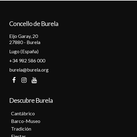
12
Concello de Burela
13
Eijo Garay, 20
14
27880 - Burela
Lugo (España)
15
+34 982 586 000
16
burela@burela.org
17
18
Descubre Burela
19
Cantábrico
Barco-Museo
20
Tradición
Fiestas